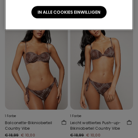
Regulärer Preis:
€ 12,99
-31%
Regulärer Preis:
€ 12,99
-31%
IN ALLE COOKIES EINWILLIGEN
1 Farbe
1 Farbe
Balconette-Bikinioberteil
Leicht wattiertes Push-up-
Country Vibe
Bikinioberteil Country Vibe
€ 18,99
€ 10,00
€ 18,99
€ 10,00