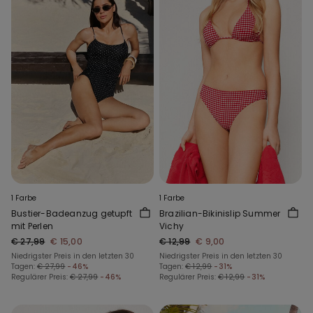
1 Farbe
1 Farbe
Bustier-Badeanzug getupft
Brazilian-Bikinislip Summer
mit Perlen
Vichy
€ 27,99
€ 15,00
€ 12,99
€ 9,00
Niedrigster Preis in den letzten 30
Niedrigster Preis in den letzten 30
Tagen:
€ 27,99
-46%
Tagen:
€ 12,99
-31%
Regulärer Preis:
€ 27,99
-46%
Regulärer Preis:
€ 12,99
-31%