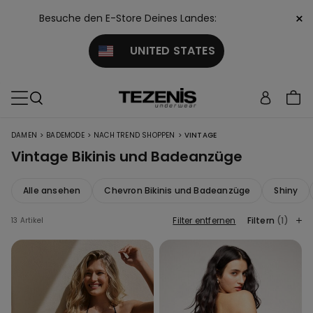
×
Besuche den E-Store Deines Landes:
UNITED STATES
>
>
>
DAMEN
BADEMODE
NACH TREND SHOPPEN
VINTAGE
Vintage Bikinis und Badeanzüge
Alle ansehen
Chevron Bikinis und Badeanzüge
Shiny
Filter entfernen
Filtern
(1)
13 Artikel