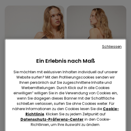
Schliessen
Ein Erlebnis nach Maß
Sie möchten mit exklusiven Inhalten individuell auf unserer
Website surfen? Mit den Profilierungscookies senden wir
Ihnen persönlich auf Sie zugeschnittene Inhalte und
Werbemitteilungen. Durch Klick auf In alle Cookies
einwilligen‟ willigen Sie in die Verwendung von Cookies ein,
wenn Sie dagegen dieses Banner mit der Schaltfläche
1 Farbe
1 Farbe
schließen verlassen, surfen Sie ohne Cookies weiter. Für
Bikinislip zum Binden
Brazilian-Bikinislip zum
nähere Informationen zu den Cookies lesen Sie die
Cookie-
Country Vibe
Binden Country Vibe
Richtlinie
. Klicken Sie zu jedem Zeitpunkt auf
€ 12,99
€ 9,00
€ 12,99
€ 9,00
Datenschutz-Präferenz-Center
in den Cookie-
Richtlinien, um Ihre Auswahl zu ändern.
Niedrigster Preis in den letzten 30
Niedrigster Preis in den letzten 30
Tagen:
€ 12,99
-31%
Tagen:
€ 12,99
-31%