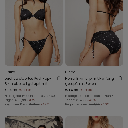
1 Farbe
1 Farbe
Leicht wattiertes Push-up-
Hoher Bikinislip mit Raffung
Bikinioberteil getupft mit
getupft mit Perlen
Perlen
€ 18,99
€ 10,00
€ 14,99
€ 9,00
Niedrigster Preis in den letzten 30
Niedrigster Preis in den letzten 30
Tagen:
€ 18,99
-47%
Tagen:
€ 14,99
-40%
Regulärer Preis:
€ 18,99
-47%
Regulärer Preis:
€ 14,99
-40%