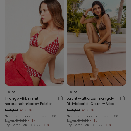
1 Farbe
1 Farbe
Triangel-Bikini mit
Leicht wattiertes Triangel-
herausnehmbaren Polstern
Bikinioberteil Country Vibe
Summer Vichy
€ 16,99
€ 10,00
€ 16,99
€ 10,00
Niedrigster Preis in den letzten 30
Niedrigster Preis in den letzten 30
Tagen:
€ 16,99
-41%
Tagen:
€ 16,99
-41%
Regulärer Preis:
€ 16,99
-41%
Regulärer Preis:
€ 16,99
-41%