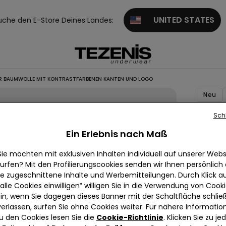
UNITED STATES
uche den E-Store Deines Landes:
R BAUMWOLLE MIT KONTRASTFARBENEN KANTEN UND LOGO
Neu
Sch
Boxers
bedruc
Ein Erlebnis nach Maß
Baumwo
Sie möchten mit exklusiven Inhalten individuell auf unserer Webs
kontra
urfen? Mit den Profilierungscookies senden wir Ihnen persönlich
Kanten
ie zugeschnittene Inhalte und Werbemitteilungen. Durch Klick au
alle Cookies einwilligen‟ willigen Sie in die Verwendung von Cook
€ 10,9
in, wenn Sie dagegen dieses Banner mit der Schaltfläche schli
verlassen, surfen Sie ohne Cookies weiter. Für nähere Informatio
1 Bewer
u den Cookies lesen Sie die
Cookie-Richtlinie
. Klicken Sie zu j