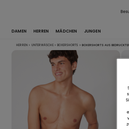
Bes
DAMEN
HERREN
MÄDCHEN
JUNGEN
HERREN
>
UNTERWÄSCHE
>
BOXERSHORTS
>
BOXERSHORTS AUS BEDRUCKTE
s
S
e
z