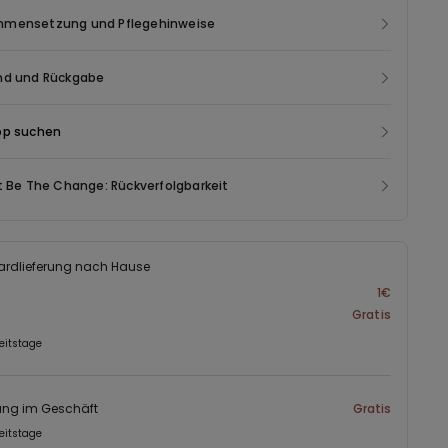
mensetzung und Pflegehinweise
nd und Rückgabe
op suchen
t Be The Change: Rückverfolgbarkeit
ardlieferung nach Hause
1€
Gratis
eitstage
ung im Geschäft
Gratis
eitstage