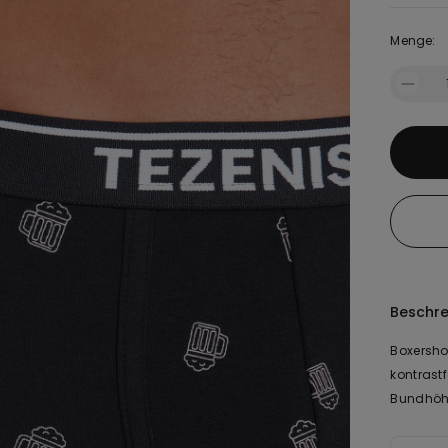
Menge:
Beschr
Boxersho
kontrast
Bundhöhe