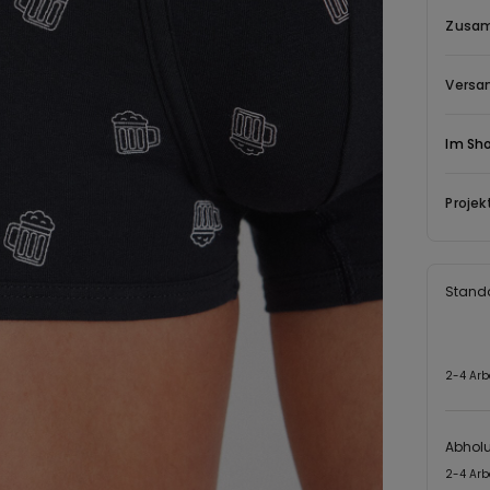
Zusam
Versa
Im Sh
Projek
Stand
2-4 Arb
Abhol
2-4 Arb