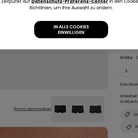
Zeitpunkt auf
Datenschutz-Präferenz-Center
in den Cooki
Richtlinien, um Ihre Auswahl zu ändern.
Farbe:
Sc
IN ALLE COOKIES
EINWILLIGEN
Größe:
S
Das Mode
Unsicher
Größenta
Promo abschließen
Gr
G