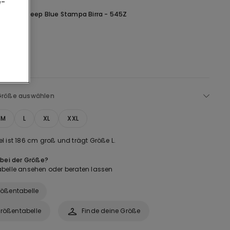
e-
hwarz -
Deep Blue Stampa Birra - 545Z
Größe auswählen
M
L
XL
XXL
l ist 186 cm groß und trägt Größe L.
 bei der Größe?
belle ansehen oder beraten lassen
ößentabelle
rößentabelle
Finde deine Größe