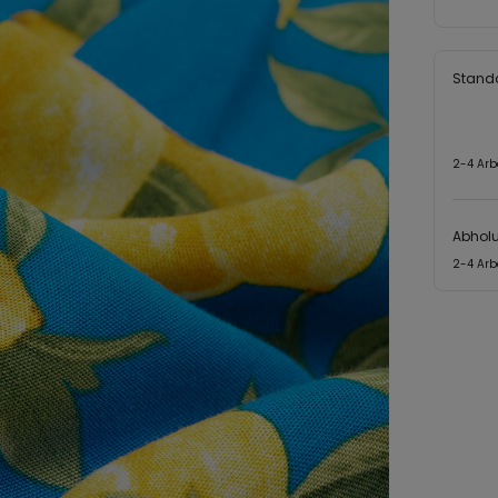
Stand
2-4 Arb
Abhol
2-4 Arb