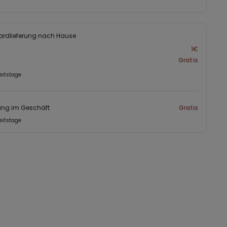
ardlieferung nach Hause
1€
Gratis
eitstage
ung im Geschäft
Gratis
eitstage