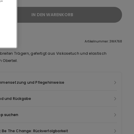
e-
IN DEN WARENKORB
eibung
Artikelnummer: 3WA768
 breiten Trägern, gefertigt aus Viskosetuch und elastisch
 Oberteil.
mensetzung und Pflegehinweise
nd und Rückgabe
op suchen
t Be The Change: Rückverfolgbarkeit