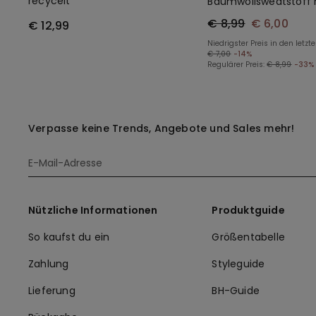
recycelt
Baumwollsweatstoff 
Taschen für Jungen
€ 8,99
€ 6,00
€ 12,99
Niedrigster Preis in den letzt
€ 7,00
-14%
Regulärer Preis:
€ 8,99
-33%
Verpasse keine Trends, Angebote und Sales mehr!
Nützliche Informationen
Produktguide
So kaufst du ein
Größentabelle
Zahlung
Styleguide
Lieferung
BH-Guide