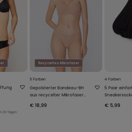
ser
Recyceltes Mikrofaser
5 Farben
4 Farben
affung
Gepolsterter Bandeau-BH
5 Paar einfar
aus recycelter Mikrofaser
Sneakersock
mit Ausschnitt
Baumwolle U
€ 18,99
€ 5,99
en 30 Tagen: