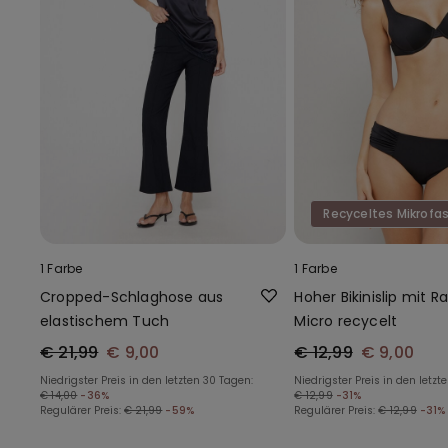
Recyceltes Mikrofa
1 Farbe
1 Farbe
Cropped-Schlaghose aus
Hoher Bikinislip mit R
elastischem Tuch
Micro recycelt
€ 21,99
€ 9,00
€ 12,99
€ 9,00
Niedrigster Preis in den letzten 30 Tagen:
Niedrigster Preis in den letzt
€ 14,00
-36%
€ 12,99
-31%
Regulärer Preis:
€ 21,99
-59%
Regulärer Preis:
€ 12,99
-31%