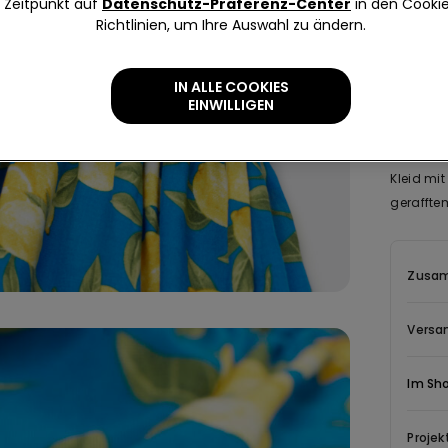
Zeitpunkt auf
Datenschutz-Präferenz-Center
in den Cooki
Richtlinien, um Ihre Auswahl zu ändern.
IN ALLE COOKIES
EINWILLIGEN
Beschr
Kleid mit
gerafftem
Zusam
Versa
Im Sh
Projek