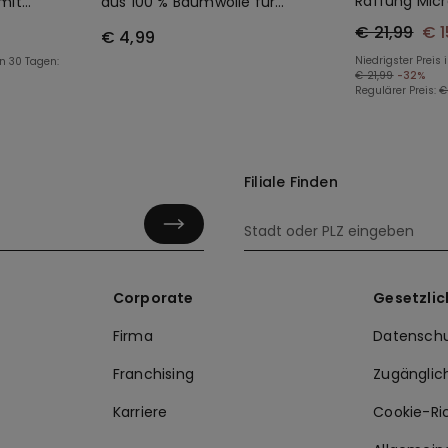
Raffung Micr
mit
aus 100 % Baumwolle für
Kinder
€ 21,99
€ 1
€ 4,99
Niedrigster Preis 
en 30 Tagen:
€ 21,99
-32%
Regulärer Preis:
€
Filiale Finden
Corporate
Gesetzlic
Firma
Datenschu
Franchising
Zugänglic
Karriere
Cookie-Ric