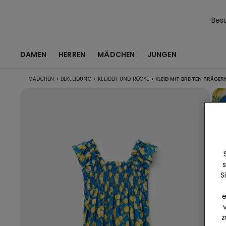
Bes
DAMEN
HERREN
MÄDCHEN
JUNGEN
MÄDCHEN
>
BEKLEIDUNG
>
KLEIDER UND RÖCKE
>
KLEID MIT BREITEN TRÄGER
s
S
e
z