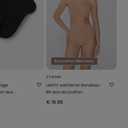
Recyceltes Mikrofaser
2 Farben
bige
Leicht wattierter Bandeau-
en aus
BH aus recycelter
nisex
Mikrofaser Full Coverage
€ 19,99