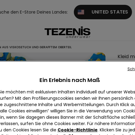
UNITED STATES
uche den E-Store Deines Landes:
N AUS VISKOSETUCH UND GERAFFTEM OBERTEIL
Kleid m
breite
Sch
Träger
Ein Erlebnis nach Maß
Viskos
und
Sie möchten mit exklusiven Inhalten individuell auf unserer Webs
geraff
urfen? Mit den Profilierungscookies senden wir Ihnen persönlich
ie zugeschnittene Inhalte und Werbemitteilungen. Durch Klick au
Obertei
alle Cookies einwilligen‟ willigen Sie in die Verwendung von Cook
null
in, wenn Sie dagegen dieses Banner mit der Schaltfläche schli
verlassen, surfen Sie ohne Cookies weiter. Für nähere Informatio
Wir beda
u den Cookies lesen Sie die
Cookie-Richtlinie
. Klicken Sie zu j
und kan