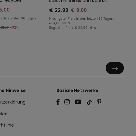
o recycelt
Reißverschluss und Kapuze
aus Funktionsgewebe für
5,00
€ 22,99
€ 9,00
Kinder
in den letzten 30 Tagen:
Niedrigster Preis in den letzten 30 Tagen:
€ 14,00
-36%
 21,99
-32%
Regulärer Preis:
€ 22,99
-61%
he Hinweise
Soziale Netzwerke
tzerklärung
hkeit
htlinie