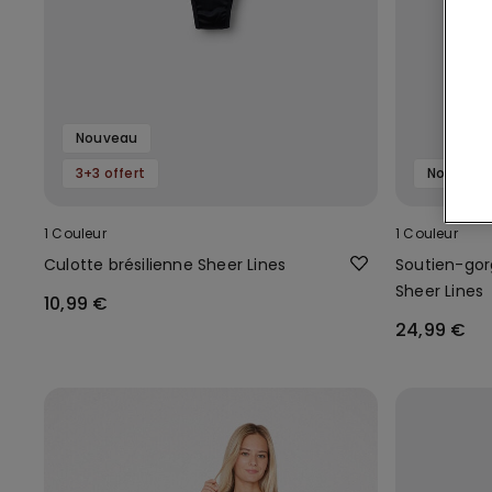
Nouveau
3+3 offert
Nouveau
1 Couleur
1 Couleur
Culotte brésilienne Sheer Lines
Soutien-gor
Sheer Lines
10,99 €
24,99 €