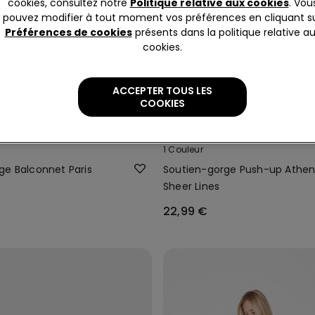
cookies, consultez notre
Politique relative aux cookies
. Vou
pouvez modifier à tout moment vos préférences en cliquant s
Préférences de cookies
présents dans la politique relative a
cookies.
ACCEPTER TOUS LES
COOKIES
Nouveau
1 Couleur
ge Balconnet Paris
Soutien-gorge Push-up Athen
Sheer Lines
22,99 €