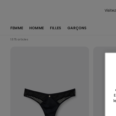
Visite
FEMME
HOMME
FILLES
GARÇONS
1.575 articles
E
l