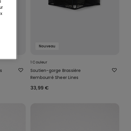
s
ur
ux
Nouveau
1 Couleur
s
Soutien-gorge Brassière
Rembourré Sheer Lines
33,99 €