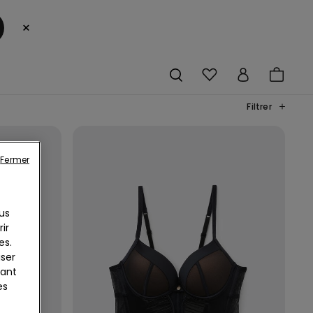
×
Filtrer
Fermer
us
ir
es.
iser
yant
es