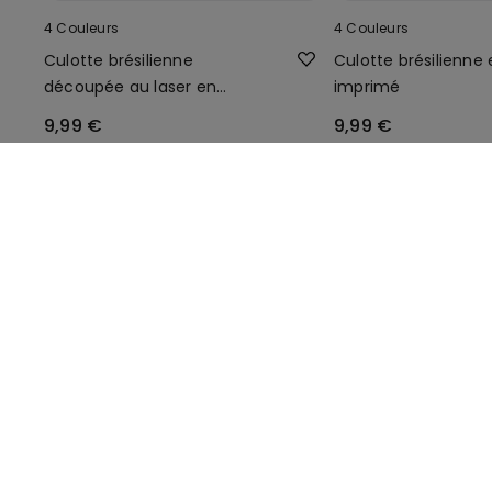
4 Couleurs
4 Couleurs
Culotte brésilienne
Culotte brésilienne
découpée au laser en
imprimé
microfibre imprimée
9,99 €
9,99 €
Compléter la promotion
3 articles soldé