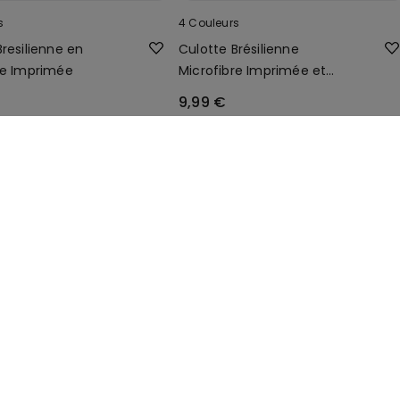
s
4 Couleurs
Bresilienne en
Culotte Brésilienne
re Imprimée
Microfibre Imprimée et
Dentelle Recyclée
9,99 €