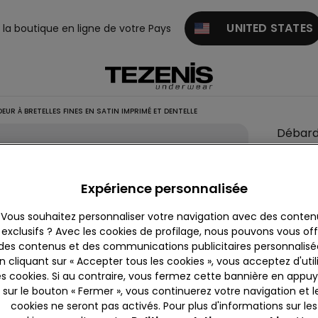
UNITED STATES
z la boutique en ligne de votre Pays
EUR À BRETELLES FINES EN SATIN IMPRIMÉ ET DENTELLE
Débard
à Brete
Fines e
Expérience personnalisée
Satin
Imprim
Vous souhaitez personnaliser votre navigation avec des conten
et
exclusifs ? Avec les cookies de profilage, nous pouvons vous offr
des contenus et des communications publicitaires personnalisé
Dentel
n cliquant sur « Accepter tous les cookies », vous acceptez d'util
16,99 
es cookies. Si au contraire, vous fermez cette bannière en appu
sur le bouton « Fermer », vous continuerez votre navigation et l
cookies ne seront pas activés. Pour plus d'informations sur les
Couleur: