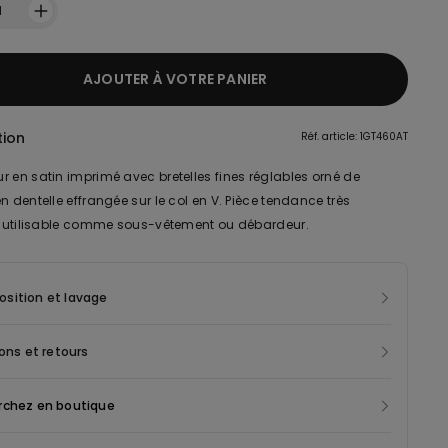
1
AJOUTER À VOTRE PANIER
tion
Réf. article: 1GT460AT
r en satin imprimé avec bretelles fines réglables orné de
n dentelle effrangée sur le col en V. Pièce tendance très
e, utilisable comme sous-vêtement ou débardeur.
sition et lavage
sons et retours
rchez en boutique