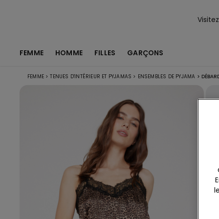
Visite
FEMME
HOMME
FILLES
GARÇONS
FEMME
>
TENUES D'INTÉRIEUR ET PYJAMAS
>
ENSEMBLES DE PYJAMA
>
DÉBARD
E
l