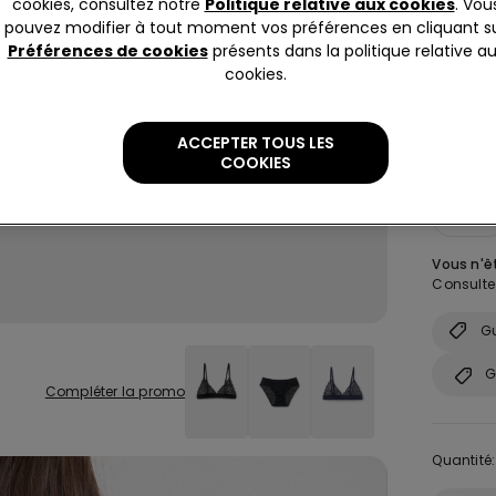
cookies, consultez notre
Politique relative aux cookies
. Vou
pouvez modifier à tout moment vos préférences en cliquant s
Préférences de cookies
présents dans la politique relative a
cookies.
ACCEPTER TOUS LES
COOKIES
Taille:
Sé
XS
Vous n'êt
Consultez
Gu
G
Compléter la promo
Quantité: