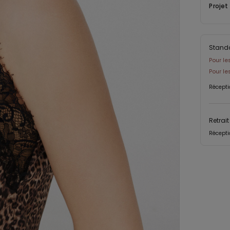
Projet
Stand
Pour le
Pour l
Récepti
Retrai
Récepti