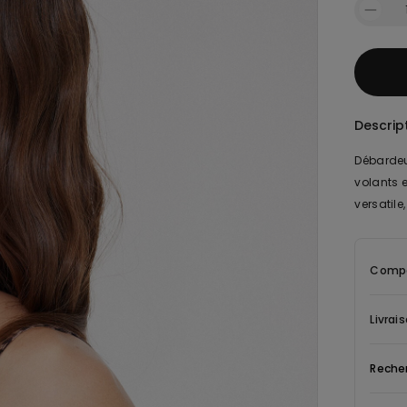
Descrip
Débardeu
volants e
versatil
Compo
Livrai
Reche