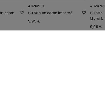
4 Couleurs
4 Couleur
 en coton
Culotte en coton imprimé
Culotte 
Microfib
9,99 €
9,99 €
s, -70 %