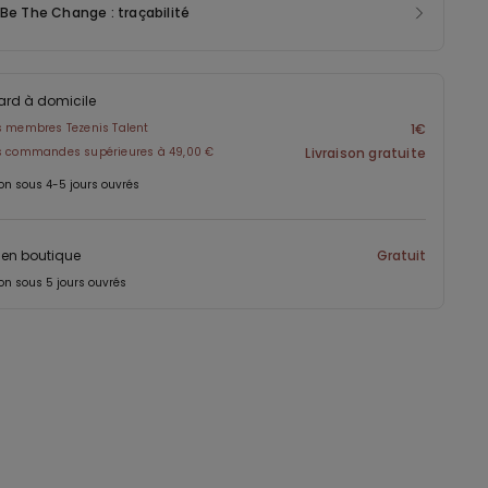
 Be The Change : traçabilité
ard à domicile
s membres Tezenis Talent
1€
es commandes supérieures à 49,00 €
Livraison gratuite
on sous 4-5 jours ouvrés
t en boutique
Gratuit
on sous 5 jours ouvrés