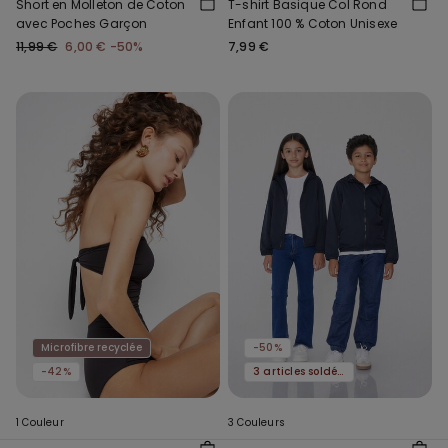
Short en Molleton de Coton
T-shirt Basique Col Rond
avec Poches Garçon
Enfant 100 % Coton Unisexe
11,99 €
6,00 €
-50%
7,99 €
Microfibre recyclée
-50%
-42%
3 articles soldés, -70 %
1 Couleur
3 Couleurs