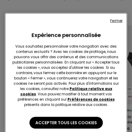
Compléter la promotion
3 articles soldés, -70 %
Fermer
Expérience personnalisée
Vous souhaitez personnaliser votre navigation avec des
contenus exclusifs ? Avec les cookies de profilage, nous
pouvons vous offrir des contenus et des communications
publicitaires personnalisées. En cliquant sur « Accepter tous
les cookies », vous acceptez d'utiliser les cookies. Si au
contraire, vous fermez cette bannière en appuyant sur le
bouton « Fermer », vous continuerez votre navigation et les
Dentelle recyclée
Dentelle recyclée
cookies ne seront pas activés. Pour plus d'informations sur
les cookies, consultez notre
Politique relative aux
-47%
-47%
-70
cookies
. Vous pouvez modifier à tout moment vos
3 articles soldés, -70 %
3 articles soldés, -70 %
préférences en cliquant sur
Préférences de cookies
présents dans la politique relative aux cookies.
5 Couleurs
5 Couleurs
5 Couleu
Soutien-gorge Triangle
Soutien-gorge Triangle
Culotte
ACCEPTER TOUS LES COOKIES
Dentelle Recyclée
Dentelle Recyclée
Dentell
Lisbon
Lisbon
16,99 €
9,00 €
-47%
16,99 €
9,00 €
-47%
9,99 €