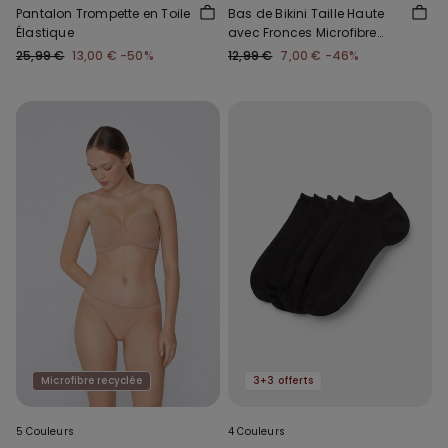
Pantalon Trompette en Toile
Bas de Bikini Taille Haute
Élastique
avec Fronces Microfibre
Recyclée
25,99 €
13,00 €
-50%
12,99 €
7,00 €
-46%
Microfibre recyclée
3+3 offerts
5 Couleurs
4 Couleurs