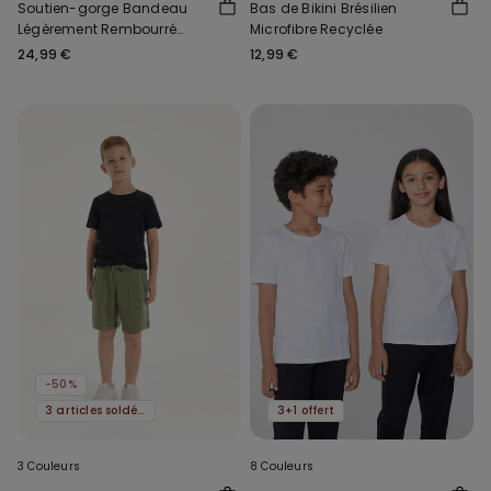
Soutien-gorge Bandeau
Bas de Bikini Brésilien
Légèrement Rembourré
Microfibre Recyclée
Microfibre Recyclée
24,99 €
12,99 €
Couvrance Maximale
-50%
3 articles soldés, -70 %
3+1 offert
3 Couleurs
8 Couleurs