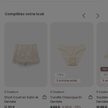
Complétez votre look
Dent
-70%
-47
3 articles soldés, -70 %
5 Couleurs
5 Couleurs
5 Couleu
Short Court en Satin et
Culotte Classique En
Soutien
Dentelle
Dentelle
Dentell
Lisbon
12,99 €
9,99 €
3,00 €
-70%
16,99 €