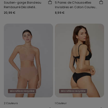
Soutien-gorge Bandeau
5 Paires de Chaussettes
Rembourré Décolleté
Invisibles en Coton Couleur
Microfibre Recyclée
Unie Unisexe
20,99 €
8,99 €
Microfibre recyclée
Microfibre recyclée
2 Couleurs
1 Couleur