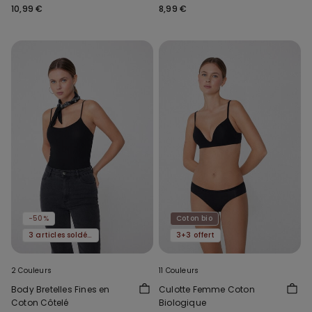
Larges Col Arrondi
Unie Unisexe
10,99 €
8,99 €
-50%
Coton bio
3 articles soldés, -70 %
3+3 offert
2 Couleurs
11 Couleurs
Body Bretelles Fines en
Culotte Femme Coton
Coton Côtelé
Biologique