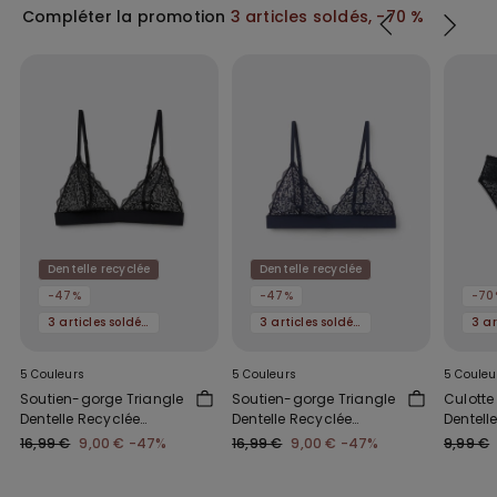
Compléter la promotion
3 articles soldés, -70 %
Dentelle recyclée
Dentelle recyclée
-47%
-47%
-70
3 articles soldés, -70 %
3 articles soldés, -70 %
5 Couleurs
5 Couleurs
5 Couleu
Soutien-gorge Triangle
Soutien-gorge Triangle
Culotte
Dentelle Recyclée
Dentelle Recyclée
Dentell
Lisbon
Lisbon
16,99 €
9,00 €
-47%
16,99 €
9,00 €
-47%
9,99 €