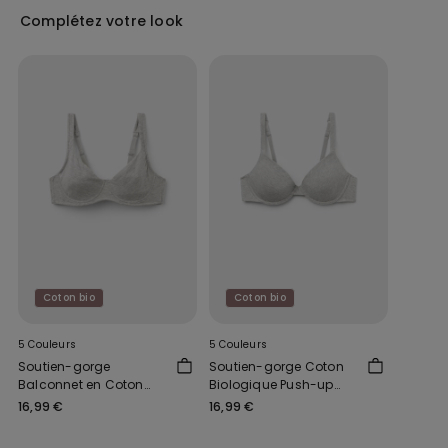
Complétez votre look
Coton bio
Coton bio
5 Couleurs
5 Couleurs
Soutien-gorge
Soutien-gorge Coton
Balconnet en Coton
Biologique Push-up
Biologique Paris
Athens
16,99 €
16,99 €