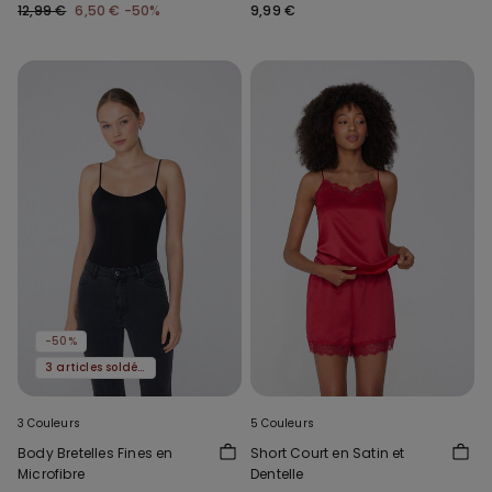
12,99 €
6,50 €
-50%
9,99 €
-50%
3 articles soldés, -70 %
3 Couleurs
5 Couleurs
Body Bretelles Fines en
Short Court en Satin et
Microfibre
Dentelle