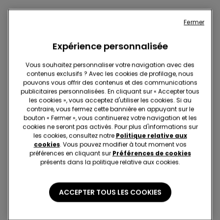
ARTICLES ASSORTIS
Fermer
Expérience personnalisée
Vous souhaitez personnaliser votre navigation avec des
contenus exclusifs ? Avec les cookies de profilage, nous
pouvons vous offrir des contenus et des communications
publicitaires personnalisées. En cliquant sur « Accepter tous
les cookies », vous acceptez d'utiliser les cookies. Si au
contraire, vous fermez cette bannière en appuyant sur le
bouton « Fermer », vous continuerez votre navigation et les
cookies ne seront pas activés. Pour plus d'informations sur
les cookies, consultez notre
Politique relative aux
cookies
. Vous pouvez modifier à tout moment vos
préférences en cliquant sur
Préférences de cookies
-50%
Coton bio
présents dans la politique relative aux cookies.
3 articles soldés, -70 %
PROMO 2x€15.99
ACCEPTER TOUS LES COOKIES
1 Couleur
11 Couleurs
Pull Coton Manches
Débardeur Stretch Coton
Longues Surpiqûres
Biologique Col Rond