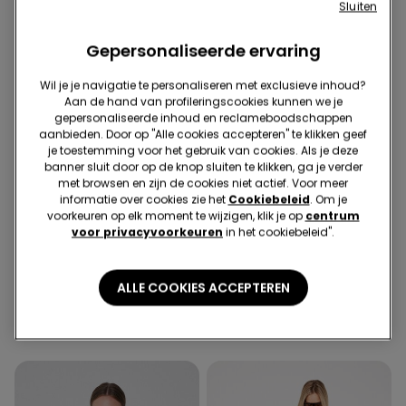
Sluiten
Gepersonaliseerde ervaring
Wil je je navigatie te personaliseren met exclusieve inhoud?
Aan de hand van profileringscookies kunnen we je
gepersonaliseerde inhoud en reclameboodschappen
aanbieden. Door op "Alle cookies accepteren" te klikken geef
je toestemming voor het gebruik van cookies. Als je deze
banner sluit door op de knop sluiten te klikken, ga je verder
met browsen en zijn de cookies niet actief. Voor meer
Gerecycleerde microvezel
-50%
informatie over cookies zie het
Cookiebeleid
. Om je
-42%
3 sale-items, 70% korting
voorkeuren op elk moment te wijzigen, klik je op
centrum
voor privacyvoorkeuren
in het cookiebeleid".
1 Kleur
3 Kleuren
Badpak Met Ruches En
Korte Pyjama Basic Piping
ALLE COOKIES ACCEPTEREN
Microvezels, Gemaakt Van
van Katoen met Zakje
Gerecycled Microplastic
25,99 €
15,00 €
-42%
20,99 €
10,50 €
-50%