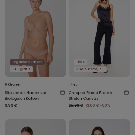
Organisch katoen
-50%
3+3 gratis
3 sale-items, 70% korting
9 Kleuren
1 Kleur
Slip zonder Naden van
Cropped Flared Broek in
Biologisch Katoen
Stretch Canvas
9,99 €
25,99 €
13,00 €
-50%