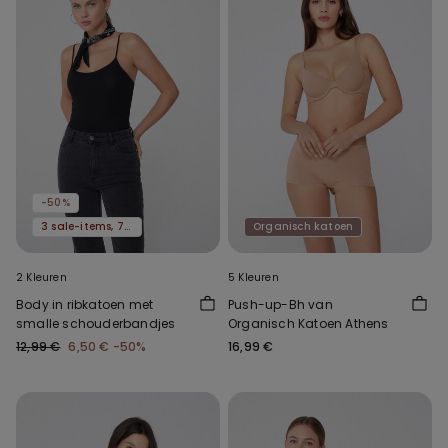
-50%
3 sale-items, 70% korting
Organisch katoen
2 Kleuren
5 Kleuren
Body in ribkatoen met
Push-up-Bh van
smalle schouderbandjes
Organisch Katoen Athens
12,99 €
6,50 €
-50%
16,99 €