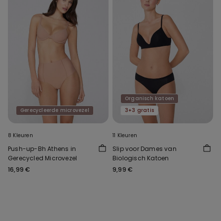
Organisch katoen
Gerecycleerde microvezel
3+3 gratis
8 Kleuren
11 Kleuren
Push-up-Bh Athens in
Slip voor Dames van
Gerecycled Microvezel
Biologisch Katoen
16,99 €
9,99 €