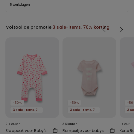
5 werkdagen
Voltooi de promotie
3 sale-items, 70% korting
-50%
-50%
-50
3 sale-items, 70% korting
3 sale-items, 70% korting
2 Kleuren
3 Kleuren
1 Kleur
Slaappak voor Baby's
Rompertje voor baby's
Korte R