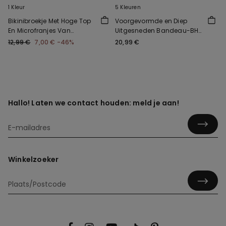
1 Kleur
5 Kleuren
Bikinibroekje Met Hoge Top
Voorgevormde en Diep
En Microfranjes Van
Uitgesneden Bandeau-BH
Gerecycled Materiaal
van Gerecyclede
12,99 €
7,00 €
-46%
20,99 €
Microvezel
Hallo! Laten we contact houden: meld je aan!
Winkelzoeker