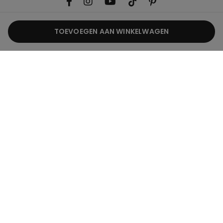
TOEVOEGEN AAN WINKELWAGEN
Nuttige informatie
Productgids
Corporate
Juridisch
België / €
Nederlands
CALZEDONIA Finanziaria S.A. Belgium Branch, Avenue Louise 283, Box 24,
1050 - Brussels - 0838055452