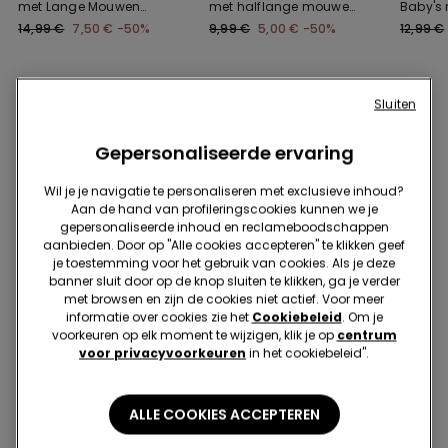
met Lange Mouwen
met halflange mouwen
Baby's 
van 100% Katoen
in 100% katoen met
Mouwen
14,99 €
7,50 €
-50%
9,99 €
5,00 €
-50%
12,99 €
print
Sluiten
Vind je misschien ook leuk
Gepersonaliseerde ervaring
Wil je je navigatie te personaliseren met exclusieve inhoud?
Aan de hand van profileringscookies kunnen we je
gepersonaliseerde inhoud en reclameboodschappen
aanbieden. Door op "Alle cookies accepteren" te klikken geef
je toestemming voor het gebruik van cookies. Als je deze
banner sluit door op de knop sluiten te klikken, ga je verder
met browsen en zijn de cookies niet actief. Voor meer
informatie over cookies zie het
Cookiebeleid
. Om je
voorkeuren op elk moment te wijzigen, klik je op
centrum
voor privacyvoorkeuren
in het cookiebeleid".
-50%
ALLE COOKIES ACCEPTEREN
Gerecycleerde microvezel
3 sale-items, 70% korting