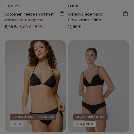
3 Kleuren
1 Kleur
Katoenen fleece short met
Gerecyclede Micro-
zakken voor jongens
Braziliaanse Bikini
11,99 €
6,00 €
-50%
12,99 €
Gerecycleerde microvezel
Organisch katoen
-40%
3+3 gratis