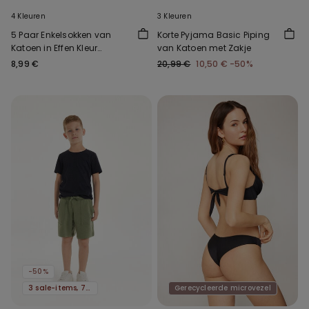
4 Kleuren
3 Kleuren
5 Paar Enkelsokken van
Korte Pyjama Basic Piping
Katoen in Effen Kleur
van Katoen met Zakje
Uniseks
8,99 €
20,99 €
10,50 €
-50%
-50%
3 sale-items, 70% korting
Gerecycleerde microvezel