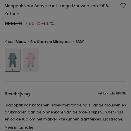
Slaappak voor Baby's met Lange Mouwen van 100%
Katoen
14,99 €
7,50 €
-50%
Kleur:
Blauw -
Blu Stampa Minispace - 833Y
Beschrijving
Artikelcode: 6PL1317
Slaappak van katoenen jersey met ronde hals, lange mouwen en
drukknopen aan de binnenkant van de broekspijpen, in het kruis
en op de rug om het makkelijk te kunnen aantrekken. Elastische
manchetten onderaan van de mouwen en enkel.
Meer informatie