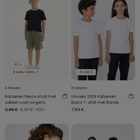
-50%
3 sale-items, 70% korting
4 voor 3
3 Kleuren
8 Kleuren
Katoenen fleece short met
Uniseks 100% Katoenen
zakken voor jongens
Basic T-shirt met Ronde
Hals voor Kinderen
11,99 €
6,00 €
-50%
7,99 €