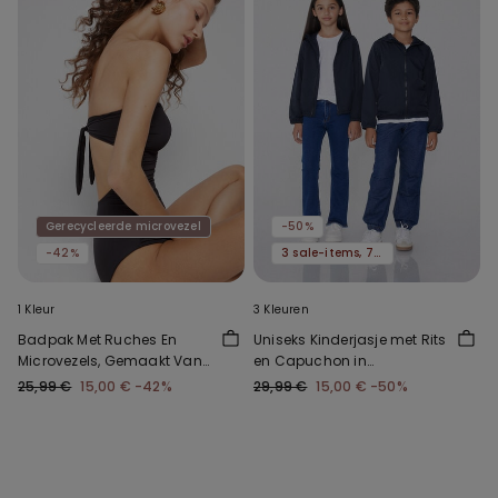
Gerecycleerde microvezel
-50%
-42%
3 sale-items, 70% korting
1 Kleur
3 Kleuren
Badpak Met Ruches En
Uniseks Kinderjasje met Rits
Microvezels, Gemaakt Van
en Capuchon in
Gerecycled Microplastic
Technische Stof
25,99 €
15,00 €
-42%
29,99 €
15,00 €
-50%