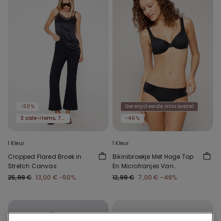
-50%
Gerecycleerde microvezel
3 sale-items, 70% korting
-46%
1 Kleur
1 Kleur
Cropped Flared Broek in
Bikinibroekje Met Hoge Top
Stretch Canvas
En Microfranjes Van
Gerecycled Materiaal
25,99 €
13,00 €
-50%
12,99 €
7,00 €
-46%