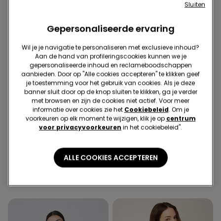
Sluiten
Gepersonaliseerde ervaring
Wil je je navigatie te personaliseren met exclusieve inhoud?
Aan de hand van profileringscookies kunnen we je
gepersonaliseerde inhoud en reclameboodschappen
aanbieden. Door op "Alle cookies accepteren" te klikken geef
je toestemming voor het gebruik van cookies. Als je deze
banner sluit door op de knop sluiten te klikken, ga je verder
met browsen en zijn de cookies niet actief. Voor meer
informatie over cookies zie het
Cookiebeleid
. Om je
Gerecycleerde microvezel
3+3 gratis
voorkeuren op elk moment te wijzigen, klik je op
centrum
voor privacyvoorkeuren
in het cookiebeleid".
5 Kleuren
4 Kleuren
Voorgevormde en Diep
5 Paar Enkelsokken van
ALLE COOKIES ACCEPTEREN
Uitgesneden Bandeau-BH
Katoen in Effen Kleur
van Gerecyclede
Uniseks
20,99 €
8,99 €
Microvezel