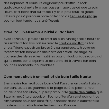
des imprimés et couleurs originaux pour t’offrir un look
audacieux qui ne te fera pas passer inaperçue où que tu sois.
Fleurs, effet bandana ou tressé, il y en a pour tous les goûts.
N’hésite pas à parcourir notre collection de
tenues de plage
pour un look tendance signé Tezenis.
Crée-toi un ensemble bikini audacieux
Avec Tezenis, tu pourras te créer un bikini vintage taille haute en
assemblant ton bas préféré avec le
haut de maillot
de ton
choix. Triangle, push up, brassière ou bandeau, tu trouveras
forcément ton bonheur dans notre collection. Mélange les
couleurs, les styles et les matières pour un look unique et original
qui te correspond. Exprime ta personnalité à travers ton bikini
pour des moments inoubliables !
Comment choisir un maillot de bain taille haute
Bien choisir ton maillot de bain c’est t’assurer un confort absolu
pendant toutes tes journées à la plage ou à la piscine. Pour
t’aider dans ton choix, tu peux parcourir le
guide des tailles
que
Tezenis met à ta disposition. Pour profiter d’un effet gainant ou
simplement pour son côté rétro, le maillot de bain culotte taille
haute saura mettre toutes les femmes d’accord.