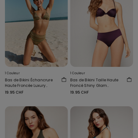
1 Couleur
1 Couleur
Bas de Bikini Échancrure
Bas de Bikini Taille Haute
Haute Froncée Luxury
Froncé Shiny Glam
Chevron
Bordeaux
19.95 CHF
19.95 CHF