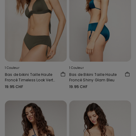
1 Couleur
1 Couleur
Bas de bikini Taille Haute
Bas de Bikini Taille Haute
Froncé Timeless Look Vert
Froncé Shiny Glam Bleu
Camouflage
19.95 CHF
19.95 CHF