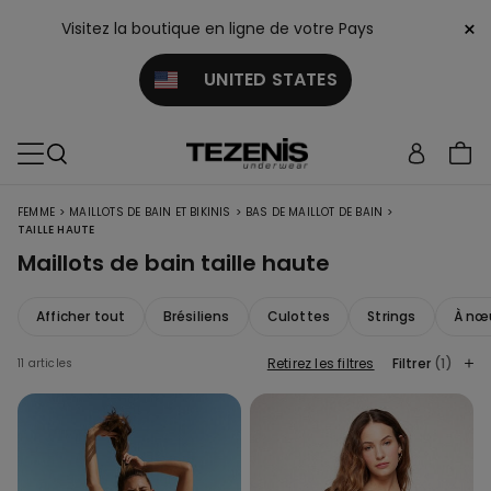
×
Visitez la boutique en ligne de votre Pays
UNITED STATES
>
>
>
FEMME
MAILLOTS DE BAIN ET BIKINIS
BAS DE MAILLOT DE BAIN
TAILLE HAUTE
Maillots de bain taille haute
Afficher tout
Brésiliens
Culottes
Strings
À nœ
Retirez les filtres
Filtrer
(1)
11 articles