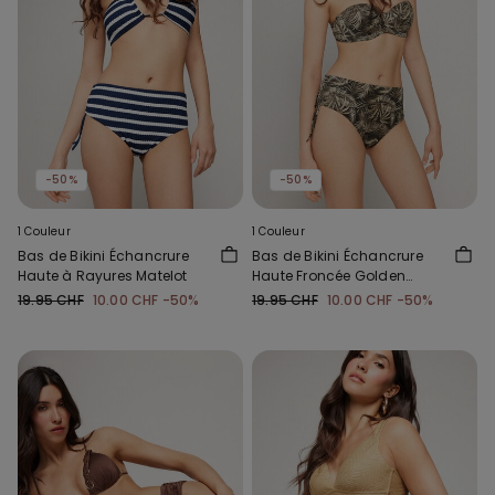
-50%
-50%
1 Couleur
1 Couleur
Bas de Bikini Échancrure
Bas de Bikini Échancrure
Haute à Rayures Matelot
Haute Froncée Golden
Tropics
19.95 CHF
10.00 CHF
-50%
19.95 CHF
10.00 CHF
-50%