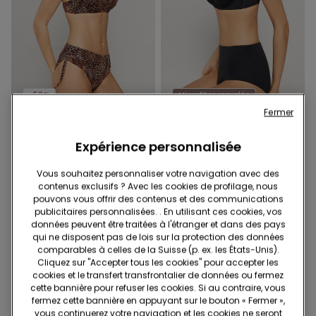
-50%
Microfibre recyclée
Fermer
1 Couleur
1 Couleur
Bas de Bikini Taille Haute
Bas de Bikini Taille Haute
Expérience personnalisée
Froncé Savage Sun
Microfibre Recyclée
19.95 CHF
10.00 CHF
-50%
19.95 CHF
Vous souhaitez personnaliser votre navigation avec des
contenus exclusifs ? Avec les cookies de profilage, nous
pouvons vous offrir des contenus et des communications
publicitaires personnalisées. . En utilisant ces cookies, vos
données peuvent être traitées à l'étranger et dans des pays
qui ne disposent pas de lois sur la protection des données
comparables à celles de la Suisse (p. ex. les États-Unis).
Cliquez sur "Accepter tous les cookies" pour accepter les
cookies et le transfert transfrontalier de données ou fermez
cette bannière pour refuser les cookies. Si au contraire, vous
fermez cette bannière en appuyant sur le bouton « Fermer »,
vous continuerez votre navigation et les cookies ne seront