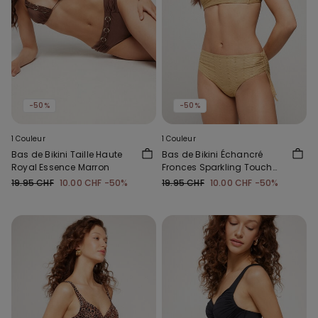
-50%
-50%
1 Couleur
1 Couleur
Bas de Bikini Taille Haute
Bas de Bikini Échancré
Royal Essence Marron
Fronces Sparkling Touch
Doré
19.95 CHF
10.00 CHF
-50%
19.95 CHF
10.00 CHF
-50%