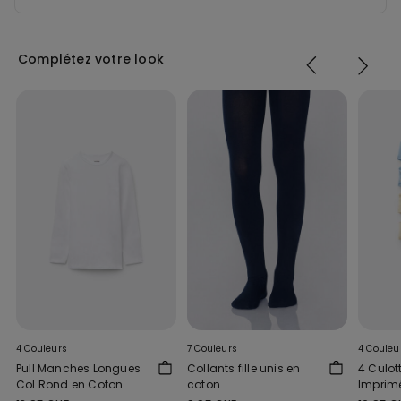
Complétez votre look
4 Couleurs
7 Couleurs
4 Couleu
Pull Manches Longues
Collants fille unis en
4 Culot
Col Rond en Coton
coton
Imprimé
Thermique Enfant