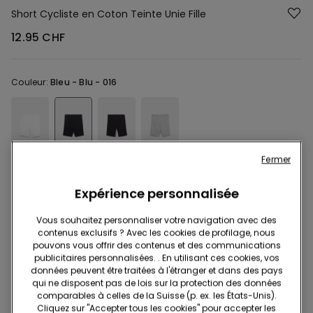
Short Cycliste en Coton Teinte Unie Fille
12.95 CHF
Couleur:
Bleu -
Blu - 016
Fermer
Expérience personnalisée
Description
Réf. article: 3WS818
Vous souhaitez personnaliser votre navigation avec des
contenus exclusifs ? Avec les cookies de profilage, nous
Short cycliste fille confectionné en coton doux et respirant, idéal
pouvons vous offrir des contenus et des communications
pour le confort tout au long de la journée. Ce short cycliste coton
publicitaires personnalisées. . En utilisant ces cookies, vos
se caractérise par sa coupe près du corps qui épouse
données peuvent être traitées à l'étranger et dans des pays
qui ne disposent pas de lois sur la protection des données
délicatement les jambes sans comprimer, assurant une liberté
En savoir plus
comparables à celles de la Suisse (p. ex. les États-Unis).
de mouvement optimale. La longueur mi-cuisse typique du
Cliquez sur "Accepter tous les cookies" pour accepter les