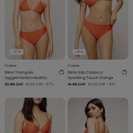
-37%
-41%
1 Colore
1 Colore
Bikini Triangolo
Bikini Slip Classico
Leggermente Imbottito
Sparkling Touch Orange
Sparkling Touch Orange
23.95 CHF
15.00 CHF
-37%
16.95 CHF
10.00 CHF
-41%