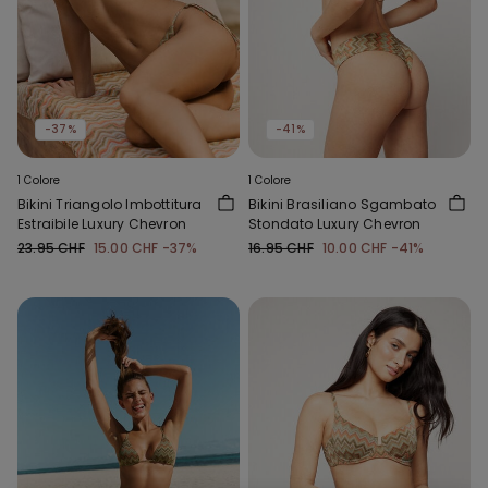
-37%
-41%
1 Colore
1 Colore
Bikini Triangolo Imbottitura
Bikini Brasiliano Sgambato
Estraibile Luxury Chevron
Stondato Luxury Chevron
23.95 CHF
15.00 CHF
-37%
16.95 CHF
10.00 CHF
-41%