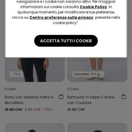
navigazione e i cookie non saranno attivi. Per maggiori
informazioni sui cookie consulta
Cookie Policy
. In
qualunque momento, per modificare le tue preferenze,
clicca su
Centro preferenze sulla privacy
presente nella
cookie policy”.
ACCETTA TUTTI I COOKIE
-70%
Easywear 2+1 gratis
3 Colori
2 Colori
Body con Spalline Sottili in
Bermuda in Felpa Cotone
Microfibra
con Coulisse
19.95 CHF
5.95 CHF
-70%
19.95 CHF