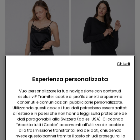
Chiudi
Esperienza personalizzata
-70%
Vuoi personalizzare la tua navigazione con contenuti
5 Colori
1 Colore
esclusivi? Tramite i cookie di profilazione ti proporremo
contenuti e comunicazioni pubblicitarie personalizzate.
Pantaloncino Corto in Raso
Maglia Cotone Manica
Utilizzando questi cookie, i tuoi dati potrebbero essere trattati
e Pizzo
Lunga Punto Bambola
all'estero e in paesi che non hanno leggi sulla protezione dei
16.95 CHF
17.95 CHF
5.35 CHF
-70%
dati paragonabili alla Svizzera (ad es. USA). Cliccando
“Accetta tutti i Cookie” acconsenti all’utilizzo dei cookie e
alla trasmissione transfrontaliera dei dati, chiudendo
invece questo banner tramite il tasto chiudi proseguirai la