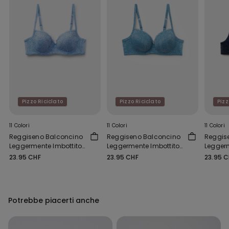
Pizzo Riciclato
Pizzo Riciclato
Pizz
11 Colori
11 Colori
11 Colori
Reggiseno Balconcino
Reggiseno Balconcino
Reggis
Leggermente Imbottito
Leggermente Imbottito
Leggerm
Pizzo Riciclato Wien
Pizzo Riciclato Wien
Pizzo R
23.95 CHF
23.95 CHF
23.95 
Potrebbe piacerti anche