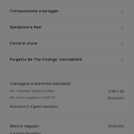
invisibile anche sotto gli abiti più aderenti.
Composizione e lavaggio
Spedizioni e Resi
Cerca in store
Progetto Be The Change: tracciabilità
Consegna a domicilio standard
Per i membri Tezenis Talent
CHF 1.95
Per ordini superiori a CHF 79
Gratuito
Ricevilo in 2-4 giorni lavorativi
Ritiro in negozio
Gratuito
3-4 giorni lavorativi