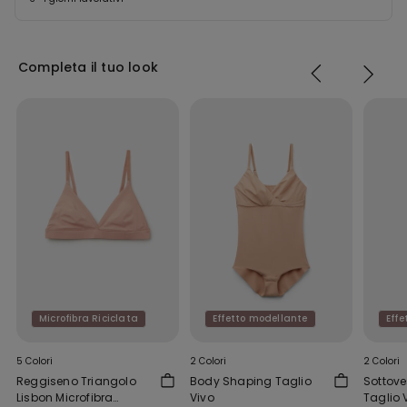
Completa il tuo look
Microfibra Riciclata
Effetto modellante
Eff
5 Colori
2 Colori
2 Colori
Reggiseno Triangolo
Body Shaping Taglio
Sottove
Lisbon Microfibra
Vivo
Taglio 