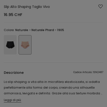
Slip Alto Shaping Taglio Vivo
16.95 CHF
Colore:
Naturale -
Naturale Phard - 1905
Descrizione
Codice Articolo: 1SN2487
Lo slip shaping a vita alta in microfibra elasticizzata, si adatta
perfettamente alla forma del corpo, creando una silhouette
armoniosa, levigata e definita. Grazie alla sua texture morbida e
modellante, offre supporto e comfort, mentre l'assenza di
Leggi di più
cuciture nei i bordi in taglio vivo garantiscono un effetto