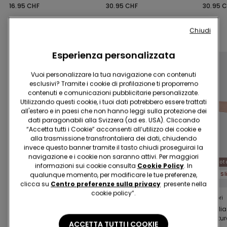
Riciclata
16.95 CHF
30.95 CHF
30.95 
Chiudi
Completa la promo
5 Slip x CHF 29.90
Esperienza personalizzata
Vuoi personalizzare la tua navigazione con contenuti
esclusivi? Tramite i cookie di profilazione ti proporremo
contenuti e comunicazioni pubblicitarie personalizzate.
Utilizzando questi cookie, i tuoi dati potrebbero essere trattati
all'estero e in paesi che non hanno leggi sulla protezione dei
dati paragonabili alla Svizzera (ad es. USA). Cliccando
“Accetta tutti i Cookie” acconsenti all’utilizzo dei cookie e
alla trasmissione transfrontaliera dei dati, chiudendo
invece questo banner tramite il tasto chiudi proseguirai la
navigazione e i cookie non saranno attivi. Per maggiori
Cotone Organico
Cotone Organico
Cot
informazioni sui cookie consulta
Cookie Policy
. In
qualunque momento, per modificare le tue preferenze,
5 Slip x CHF 29.90
5 Slip x CHF 29.90
clicca su
Centro preferenze sulla privacy
presente nella
cookie policy”.
9 Colori
9 Colori
9 Colori
Slip Senza Cuciture in
Brasiliana Senza
Brasili
Cotone Organico
Cuciture in Cotone
Cucitur
ACCETTA TUTTI I COOKIE