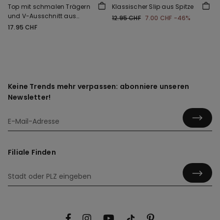
Top mit schmalen Trägern
Klassischer Slip aus Spitze
und V-Ausschnitt aus
12.95 CHF
7.00 CHF
-46%
Viskose und Spitze
17.95 CHF
Keine Trends mehr verpassen: abonniere unseren
Newsletter!
Filiale Finden