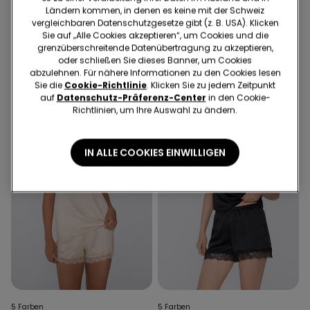
Ländern kommen, in denen es keine mit der Schweiz
Top mit schmalen Trägern
Kurzer Baumwollpyjama
vergleichbaren Datenschutzgesetze gibt (z. B. USA). Klicken
aus Satin und Spitze
Basic mit Paspelierung und
Sie auf „Alle Cookies akzeptieren“, um Cookies und die
kleiner Tasche
19.95 CHF
25.95 CHF
20.00 CHF
-23%
grenzüberschreitende Datenübertragung zu akzeptieren,
oder schließen Sie dieses Banner, um Cookies
abzulehnen. Für nähere Informationen zu den Cookies lesen
Sie die
Cookie-Richtlinie
. Klicken Sie zu jedem Zeitpunkt
auf
Datenschutz-Präferenz-Center
in den Cookie-
Richtlinien, um Ihre Auswahl zu ändern.
IN ALLE COOKIES EINWILLIGEN
5 Farben
5 Farben