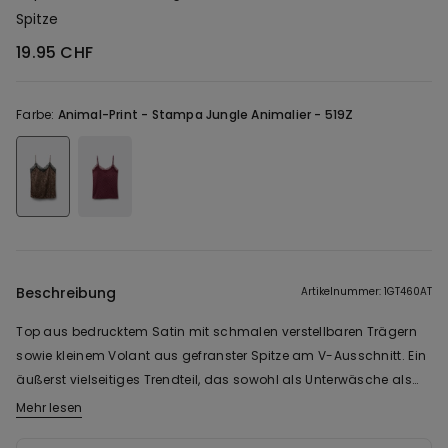
Spitze
19.95 CHF
Farbe:
Animal-Print -
Stampa Jungle Animalier - 519Z
Beschreibung
Artikelnummer: 1GT460AT
Top aus bedrucktem Satin mit schmalen verstellbaren Trägern
sowie kleinem Volant aus gefranster Spitze am V-Ausschnitt. Ein
äußerst vielseitiges Trendteil, das sowohl als Unterwäsche als
auch als Oberbekleidung getragen werden kann.
Mehr lesen