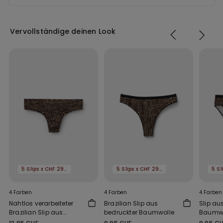
Vervollständige deinen Look
5 Slips x CHF 29.90
5 Slips x CHF 29.90
4 Farben
4 Farben
4 Farben
Nahtlos verarbeiteter
Brazilian Slip aus
Slip au
Brazilian Slip aus
bedruckter Baumwolle
Baumwo
bedruckter Mikrofaser