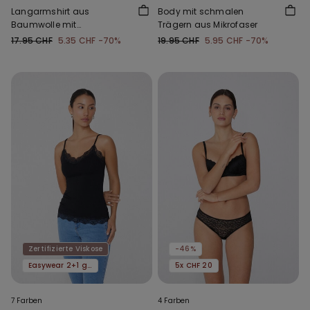
Langarmshirt aus
Body mit schmalen
Baumwolle mit
Trägern aus Mikrofaser
Muschelkante
17.95 CHF
5.35 CHF
-70%
19.95 CHF
5.95 CHF
-70%
Zertifizierte Viskose
-46%
Easywear 2+1 gratis
5x CHF 20
7 Farben
4 Farben