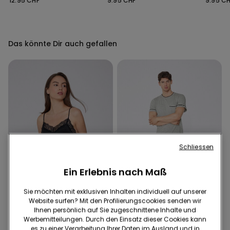
12.95 CHF
9.95 CHF
9.95 C
Das könnte Dir auch gefallen
Schliessen
Ein Erlebnis nach Maß
Sie möchten mit exklusiven Inhalten individuell auf unserer
Website surfen? Mit den Profilierungscookies senden wir
-23%
Ihnen persönlich auf Sie zugeschnittene Inhalte und
Werbemitteilungen. Durch den Einsatz dieser Cookies kann
es zu einer Verarbeitung Ihrer Daten im Ausland und in
5 Farben
3 Farben