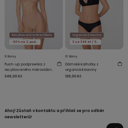
Recyklované mikrovlákno
Organická bavlna
-50% na 2. podprsenku
3 za 349 Kč / 5 za 549 Kč
8 Barvy
10 Barvy
Push-up podprsenka z
Dámské kalhotky z
recyklovaného mikrovlákna
organické bavlny
Athens
349,00 Kč
139,00 Kč
Ahoj! Zůstaň v kontaktu a přihlaš se pro odběr
newsletterů!