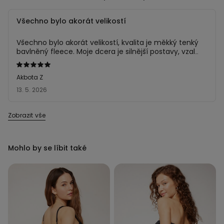
Všechno bylo akorát velikostí
Všechno bylo akorát velikostí, kvalita je měkký tenký
bavlněný fleece. Moje dcera je silnější postavy, vzala
jsem jí větší velikost a všechno sedělo.
Hodnocení:
5
Akbota Z
z 5
13. 5. 2026
Zobrazit vše
Mohlo by se líbit také