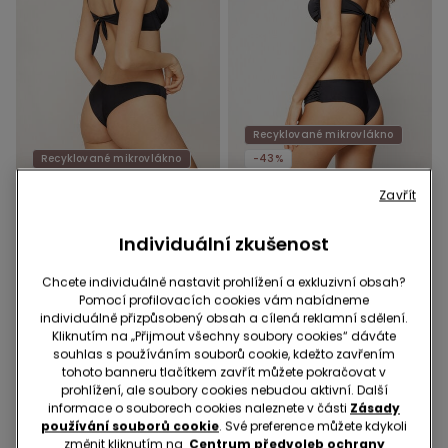
Recyklované mikrovlákno
Recyklované mikrovlákno
-43%
Zavřít
1 Barva
1 Barva
Bikinové Brazilky z
Vysoké Bikinové Brazilky s
Individuální zkušenost
Recyklovaného
Řasením z Recyklovaného
Mikrovlákna
Mikrovlákna
299,00 Kč
299,00 Kč
169,00 Kč
-43%
Chcete individuálně nastavit prohlížení a exkluzivní obsah?
Pomocí profilovacích cookies vám nabídneme
individuálně přizpůsobený obsah a cílená reklamní sdělení.
Kliknutím na „Přijmout všechny soubory cookies“ dáváte
souhlas s používáním souborů cookie, kdežto zavřením
tohoto banneru tlačítkem zavřít můžete pokračovat v
prohlížení, ale soubory cookies nebudou aktivní. Další
informace o souborech cookies naleznete v části
Zásady
používání souborů cookie
. Své preference můžete kdykoli
změnit kliknutím na
Centrum předvoleb ochrany