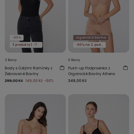
-50%
Organická bavlna
3 produkty | -70%
-50% na 2. podprsenku
2 Barvy
5 Barvy
Body s Úzkými Ramínky z
Push-up Podprsenka z
Žebrované Bavlny
Organické Bavlny Athens
299,00 Kč
149,00 Kč
-50%
349,00 Kč