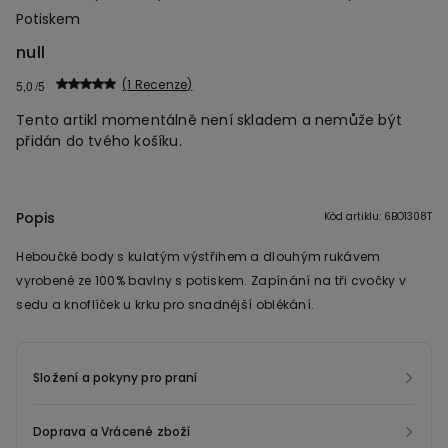
Potiskem
null
1 Recenze
5,0
Tento artikl momentálně není skladem a nemůže být
přidán do tvého košíku.
Popis
Kód artiklu: 6BO1308T
Heboučké body s kulatým výstřihem a dlouhým rukávem
vyrobené ze 100% bavlny s potiskem. Zapínání na tři cvočky v
sedu a knoflíček u krku pro snadnější oblékání.
Složení a pokyny pro praní
Doprava a Vrácené zboží