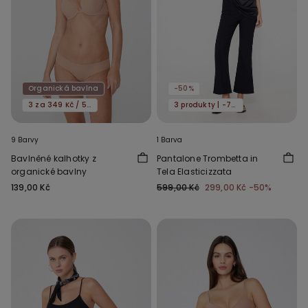
Organická bavlna
-50%
3 za 349 Kč / 5 za 549 Kč
3 produkty | -70%
9 Barvy
1 Barva
Bavlněné kalhotky z
Pantalone Trombetta in
organické bavlny
Tela Elasticizzata
139,00 Kč
599,00 Kč
299,00 Kč
-50%