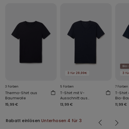
Bio
3 für 28,99€
3 fü
3 Farben
5 Farben
7 Farben
Thermo-Shirt aus
T-Shirt mit V-
T-Shirt
Baumwolle
Ausschnitt aus
Bio-Ba
elastischer Baumwolle
15,99 €
13,99 €
11,99 €
Rabatt einlösen
Unterhosen 4 für 3