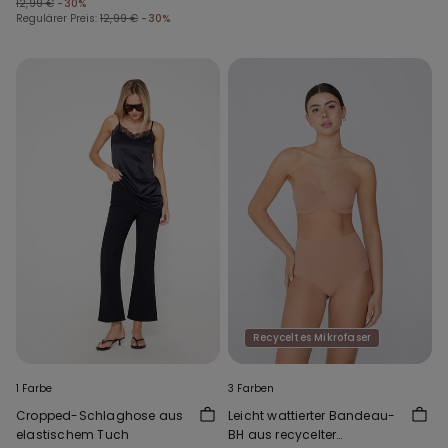
12,99 €
-30%
Regulärer Preis:
12,99 €
-30%
Recyceltes Mikrofaser
1 Farbe
3 Farben
Cropped-Schlaghose aus
Leicht wattierter Bandeau-
elastischem Tuch
BH aus recycelter