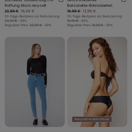
Raffung Micro recycelt
Balconette-Bikinioberteil
22,99 €
16,09 €
mit Raffung aus recycelter
19,99 €
13,99 €
30-Tage-Bestpreis vor Reduzierung:
Mikrofaser
30-Tage-Bestpreis vor Reduzierung:
22,99 €
-30%
19,99 €
-30%
Regulärer Preis:
22,99 €
-30%
Regulärer Preis:
19,99 €
-30%
Recyceltes Mikrofaser