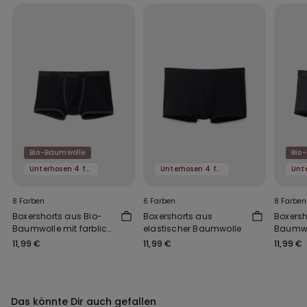
Bio-Baumwolle
Bio
Unterhosen 4 für 3
Unterhosen 4 für 3
8 Farben
6 Farben
8 Farben
Boxershorts aus Bio-
Boxershorts aus
Boxersh
Baumwolle mit farblich
elastischer Baumwolle
Baumwol
abgesetzten
abgese
11,99 €
11,99 €
11,99 €
Einfassungen und Logo
Einfas
Das könnte Dir auch gefallen