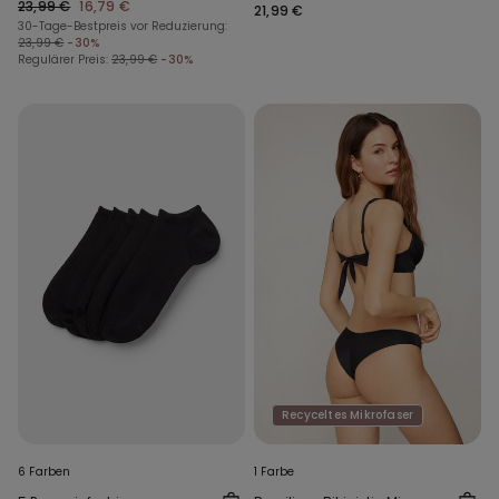
23,99 €
16,79 €
Mikrofaser Full Coverage
21,99 €
30-Tage-Bestpreis vor Reduzierung:
23,99 €
-30%
Regulärer Preis:
23,99 €
-30%
Recyceltes Mikrofaser
6 Farben
1 Farbe