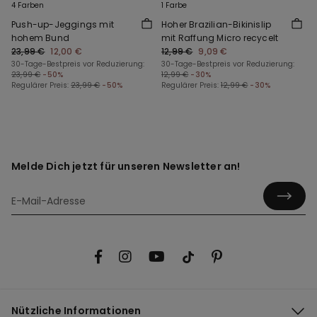
4 Farben
1 Farbe
Push-up-Jeggings mit
Hoher Brazilian-Bikinislip
hohem Bund
mit Raffung Micro recycelt
23,99 €
12,00 €
12,99 €
9,09 €
30-Tage-Bestpreis vor Reduzierung:
30-Tage-Bestpreis vor Reduzierung:
23,99 €
-50%
12,99 €
-30%
Regulärer Preis:
23,99 €
-50%
Regulärer Preis:
12,99 €
-30%
Melde Dich jetzt für unseren Newsletter an!
Nützliche Informationen