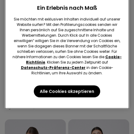
Ein Erlebnis nach Maß
Sie möchten mit exklusiven Inhalten individuell auf unserer
Website surfen? Mit den Profilierungscookies senden wir
Ihnen persönlich auf Sie zugeschnittene Inhalte und
Werbemitteilungen. Durch Klick auf In alle Cookies
einwilligen‟ willigen Sie in die Verwendung von Cookies ein,
wenn Sie dagegen dieses Banner mit der Schaltfläche
schließen verlassen, surfen Sie ohne Cookies weiter. Für
nähere Informationen zu den Cookies lesen Sie die
Cookie-
Richtlinie
. Klicken Sie zu jedem Zeitpunkt auf
Datenschutz-Präferenz-Center
in den Cookie-
Richtlinien, um Ihre Auswahl zu ändern.
1 Farbe
3 Farben
Cropped-Schlaghose aus
Skinny-Jeans für Mädchen
elastischem Tuch
22,99 €
16,09 €
Alle Cookies akzeptieren
23,99 €
16,79 €
30-Tage-Bestpreis vor Reduzierung:
22,99 €
-30%
30-Tage-Bestpreis vor Reduzierung:
Regulärer Preis:
22,99 €
-30%
23,99 €
-30%
Regulärer Preis:
23,99 €
-30%