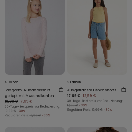
4 Farben
2 Farben
Langarm-Rundhalsshirt
Ausgefranste Denimshorts
gerippt mit Muschelkanten
17,99 €
12,59 €
für Mädchen
10,99 €
7,69 €
30-Tage-Bestpreis vor Reduzierung:
17,99 €
-30%
30-Tage-Bestpreis vor Reduzierung:
Regulärer Preis:
17,99 €
-30%
10,99 €
-30%
Regulärer Preis:
10,99 €
-30%