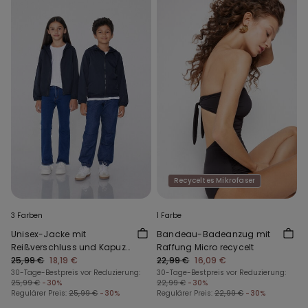
Recyceltes Mikrofaser
3 Farben
1 Farbe
Unisex-Jacke mit
Bandeau-Badeanzug mit
Reißverschluss und Kapuze
Raffung Micro recycelt
aus Funktionsgewebe für
25,99 €
18,19 €
22,99 €
16,09 €
Kinder
30-Tage-Bestpreis vor Reduzierung:
30-Tage-Bestpreis vor Reduzierung:
25,99 €
-30%
22,99 €
-30%
Regulärer Preis:
25,99 €
-30%
Regulärer Preis:
22,99 €
-30%