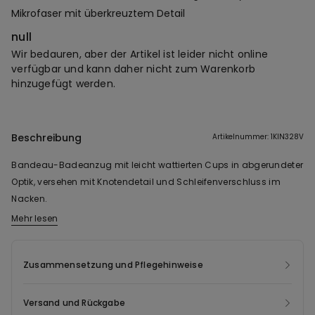
Mikrofaser mit überkreuztem Detail
null
Wir bedauren, aber der Artikel ist leider nicht online
verfügbar und kann daher nicht zum Warenkorb
hinzugefügt werden.
Beschreibung
Artikelnummer: 1KIN328V
Bandeau-Badeanzug mit leicht wattierten Cups in abgerundeter
Optik, versehen mit Knotendetail und Schleifenverschluss im
Nacken.
Mehr lesen
Das Gewebe dieses Modells enthält zertifiziertes recyceltes Garn,
das aus ordnungsgemäß entsorgten und wieder aufbereiteten
Kunststoffflaschen gewonnen wird. Für die Fertigung dieses
Zusammensetzung und Pflegehinweise
neuen Kleidungsstücks recyceln wir Post-Consumer-Abfälle. So
werden sie wiederverwendet und die Umwelt wird geschont.
Versand und Rückgabe
Normaler Beinausschnitt.