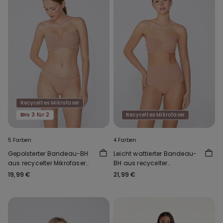
Recyceltes Mikrofaser
BHs 3 für 2
Recyceltes Mikrofaser
5 Farben
4 Farben
Gepolsterter Bandeau-BH
Leicht wattierter Bandeau-
aus recycelter Mikrofaser
BH aus recycelter
mit Ausschnitt
Mikrofaser Full Coverage
19,99 €
21,99 €