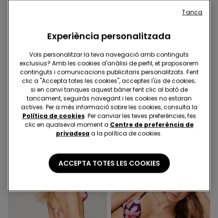
Tanca
Experiència personalitzada
Vols personalitzar la teva navegació amb continguts
exclusius? Amb les cookies d'anàlisi de perfil, et proposarem
-40%
-47%
continguts i comunicacions publicitaris personalitzats. Fent
clic a "Accepta totes les cookies", acceptes l'ús de cookies;
1 Color
1 Color
si en canvi tanques aquest bàner fent clic al botó de
Biquini Brasileres Sunny
Biquini Balcó Sunny Days
tancament, seguiràs navegant i les cookies no estaran
Days
actives. Per a més informació sobre les cookies, consulta la
9,00 €
16,99 €
-47%
Política de cookies
. Per canviar les teves preferències, fes
6,00 €
9,99 €
-40%
clic en qualsevol moment a
Centre de preferència de
privadesa
a la política de cookies.
ACCEPTA TOTES LES COOKIES