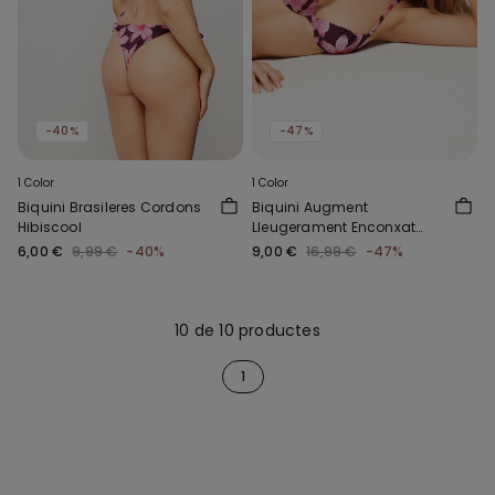
-40%
-47%
1 Color
1 Color
Biquini Brasileres Cordons
Biquini Augment
Hibiscool
Lleugerament Enconxat
Hibiscool
6,00 €
9,99 €
-40%
9,00 €
16,99 €
-47%
10 de 10 productes
1