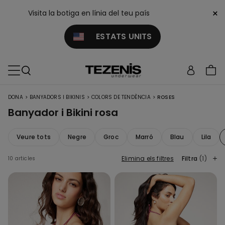
×
Visita la botiga en línia del teu país
ESTATS UNITS
>
>
>
DONA
BANYADORS I BIKINIS
COLORS DE TENDÈNCIA
ROSES
Banyador i Bikini rosa
Veure tots
Negre
Groc
Marró
Blau
Lila
Elimina els filtres
Filtra
(1)
10 articles