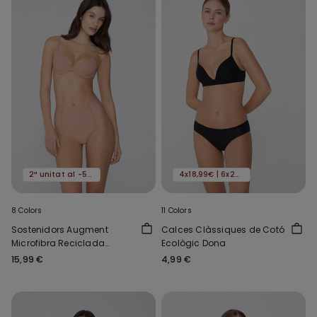
2ª unitat al -50%
4x18,99€ | 6x24,99€
8 Colors
11 Colors
Sostenidors Augment
Calces Clàssiques de Cotó
Microfibra Reciclada
Ecològic Dona
Athens
15,99 €
4,99 €