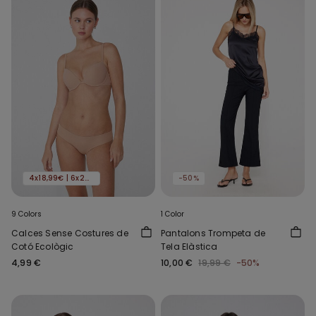
4x18,99€ | 6x24,99€
-50%
9 Colors
1 Color
Calces Sense Costures de
Pantalons Trompeta de
Cotó Ecològic
Tela Elàstica
4,99 €
10,00 €
19,99 €
-50%