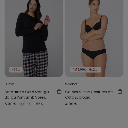
-55%
4x18,99€ | 6x24,99€
1 Color
9 Colors
Samarreta Cotó Màniga
Calces Sense Costures de
Llarga Punt amb Vores
Cotó Ecològic
Frunzides
5,00 €
10,99 €
-55%
4,99 €