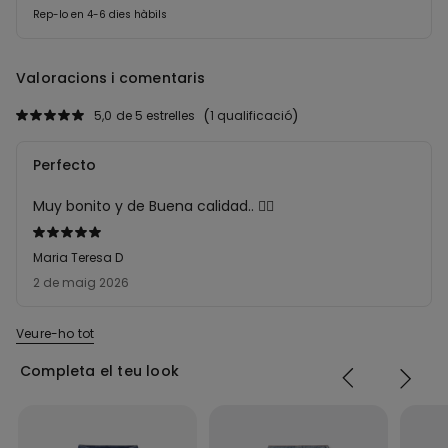
Rep-lo en 4-6 dies hàbils
Valoracions i comentaris
5,0
de 5 estrelles
1 qualificació
Perfecto
Muy bonito y de Buena calidad.. 👌🏻
Qualificació
5
Maria Teresa D
de
2 de maig 2026
5
Veure-ho tot
Completa el teu look