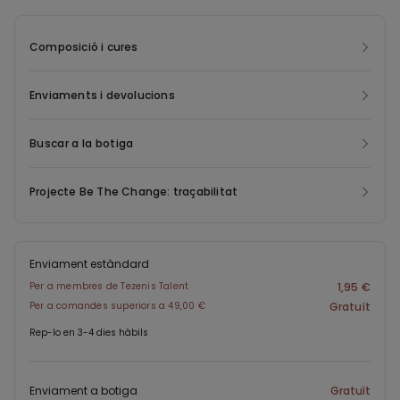
sosteniment sense necessitat de portar uns sostenidors
separats, i mantenen un ajust entallat i amb forma. Perfecte per
Composició i cures
a les que cerquen una peça versàtil, còmoda i amb un disseny
net i sense costures que realci la forma natural del cos. Ideal per
portar com a roba interior o amb vestits ajustats per a un efecte
Enviaments i devolucions
invisible i impecable.
Buscar a la botiga
Projecte Be The Change: traçabilitat
Enviament estàndard
Per a membres de Tezenis Talent
1,95 €
Per a comandes superiors a 49,00 €
Gratuït
Rep-lo en 3-4 dies hàbils
Enviament a botiga
Gratuït