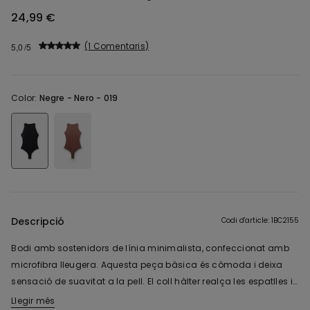
24,99 €
1 Comentaris
5,0
Color:
Negre -
Nero - 019
Descripció
Codi d'article: 1BC2155
Bodi amb sostenidors de línia minimalista, confeccionat amb
microfibra lleugera. Aquesta peça bàsica és còmoda i deixa
sensació de suavitat a la pell. El coll hàlter realça les espatlles i
crea un look modern. Les copes integrades garanteixen
Llegir més