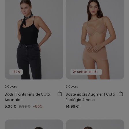
-50%
2ª unitat al -50%
2 Colors
5 Colors
Bodi Tirants Fins de Cotó
Sostenidors Augment Cotó
Acanalat
Ecològic Athens
5,00 €
9,99 €
-50%
14,99 €