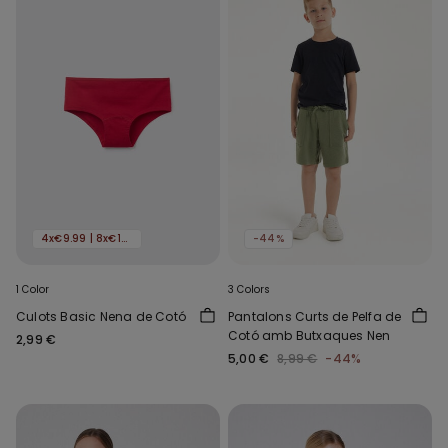
4x€9.99 | 8x€16.99
-44%
1 Color
3 Colors
Culots Basic Nena de Cotó
Pantalons Curts de Pelfa de
Cotó amb Butxaques Nen
2,99 €
5,00 €
8,99 €
-44%