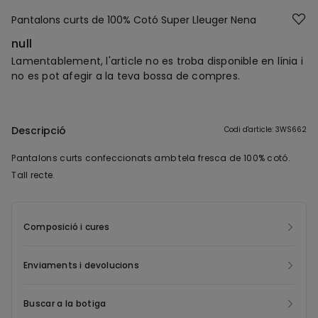
Pantalons curts de 100% Cotó Super Lleuger Nena
null
Lamentablement, l'article no es troba disponible en línia i
no es pot afegir a la teva bossa de compres.
Descripció
Codi d'article: 3WS662
Pantalons curts confeccionats amb tela fresca de 100% cotó.
Tall recte.
Composició i cures
Enviaments i devolucions
Buscar a la botiga