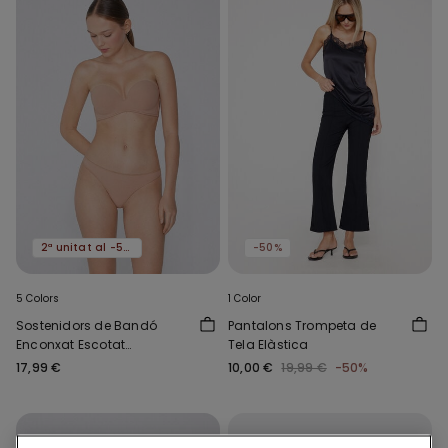
2ª unitat al -50%
-50%
5 Colors
1 Color
Sostenidors de Bandó
Pantalons Trompeta de
Enconxat Escotat
Tela Elàstica
Microfibra Reciclada
17,99 €
10,00 €
19,99 €
-50%