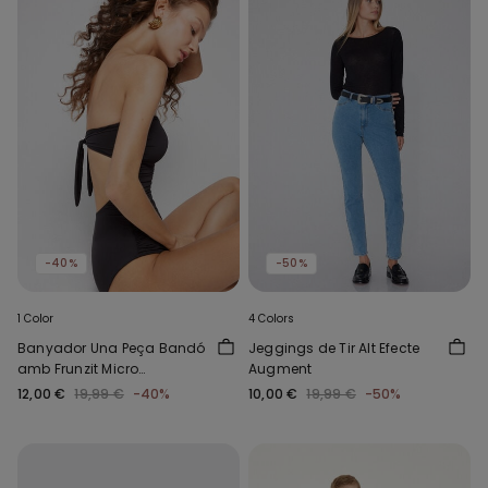
-40%
-50%
1 Color
4 Colors
Banyador Una Peça Bandó
Jeggings de Tir Alt Efecte
amb Frunzit Micro
Augment
Reciclada
12,00 €
19,99 €
-40%
10,00 €
19,99 €
-50%