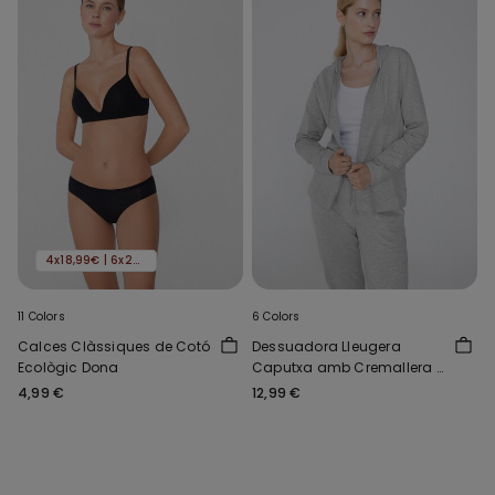
4x18,99€ | 6x24,99€
11 Colors
6 Colors
Calces Clàssiques de Cotó
Dessuadora Lleugera
Ecològic Dona
Caputxa amb Cremallera i
Cordó
4,99 €
12,99 €