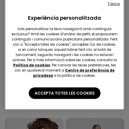
Tanca
Experiència personalitzada
Vols personalitzar la teva navegació amb continguts
exclusius? Amb les cookies d'anàlisi de perfil, et proposarem
continguts i comunicacions publicitaris personalitzats. Fent
clic a "Accepta totes les cookies", acceptes l'ús de cookies;
si en canvi tanques aquest bàner fent clic al botó de
tancament, seguiràs navegant i les cookies no estaran
actives. Per a més informació sobre les cookies, consulta la
Política de cookies
. Per canviar les teves preferències, fes
clic en qualsevol moment a
Centre de preferència de
2ª unitat al -50%
privadesa
a la política de cookies.
2 Colors
4 Colors
ACCEPTA TOTES LES COOKIES
Sostenidors de Bandó
5 Parells Mitjons Invisibles
Enconxat Lleuger Microfibra
de Cotó Color Llis Unisex
Reciclada Full Coverage
18,99 €
4,99 €