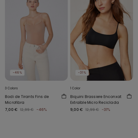
-46%
-31%
3 Colors
1 Color
Bodi de Tirants Fins de
Biquini Brassiere Enconxat
Microfibra
Extraïble Micro Reciclada
7,00 €
12,99 €
-46%
9,00 €
12,99 €
-31%