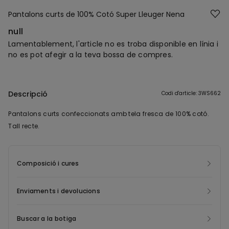
Pantalons curts de 100% Cotó Super Lleuger Nena
null
Lamentablement, l'article no es troba disponible en línia i
no es pot afegir a la teva bossa de compres.
Descripció
Codi d'article: 3WS662
Pantalons curts confeccionats amb tela fresca de 100% cotó.
Tall recte.
Composició i cures
Enviaments i devolucions
Buscar a la botiga