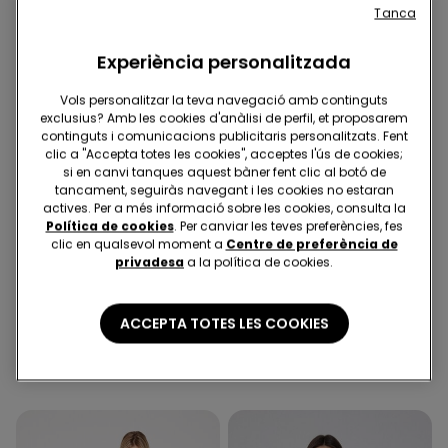
Tanca
Experiència personalitzada
Vols personalitzar la teva navegació amb continguts
exclusius? Amb les cookies d'anàlisi de perfil, et proposarem
continguts i comunicacions publicitaris personalitzats. Fent
clic a "Accepta totes les cookies", acceptes l'ús de cookies;
si en canvi tanques aquest bàner fent clic al botó de
tancament, seguiràs navegant i les cookies no estaran
actives. Per a més informació sobre les cookies, consulta la
Política de cookies
. Per canviar les teves preferències, fes
clic en qualsevol moment a
Centre de preferència de
-50%
-55%
privadesa
a la política de cookies.
2 Colors
1 Color
ACCEPTA TOTES LES COOKIES
Bodi Tirants Fins de Cotó
Samarreta Cotó Màniga
Acanalat
Llarga Punt amb Vores
Frunzides
5,00 €
9,99 €
-50%
5,00 €
10,99 €
-55%