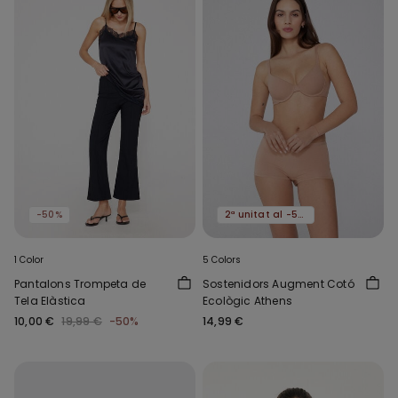
-50%
2ª unitat al -50%
1 Color
5 Colors
Pantalons Trompeta de
Sostenidors Augment Cotó
Tela Elàstica
Ecològic Athens
10,00 €
19,99 €
-50%
14,99 €