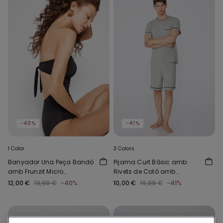
-40%
-41%
1 Color
3 Colors
Banyador Una Peça Bandó
Pijama Curt Bàsic amb
amb Frunzit Micro
Rivets de Cotó amb
Reciclada
Butxaques
12,00 €
19,99 €
-40%
10,00 €
16,99 €
-41%