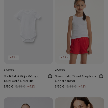
-42%
-42%
5 Colors
2 Colors
Bodi Bebè Mitja Màniga
Samarreta Tirant Ample de
100% Cotó Color Llis
Canalé Nena
3,50 €
5,99 €
-42%
3,50 €
5,99 €
-42%