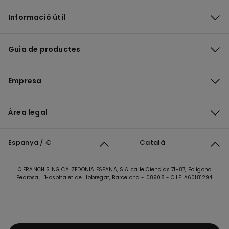
Informació útil
Guia de productes
Empresa
Àrea legal
Espanya / €
Català
© FRANCHISING CALZEDONIA ESPAÑA, S.A. calle Ciencias 71-87, Polígono
Pedrosa, L’Hospitalet de Llobregat, Barcelona - 08908 - C.I.F. A60181294