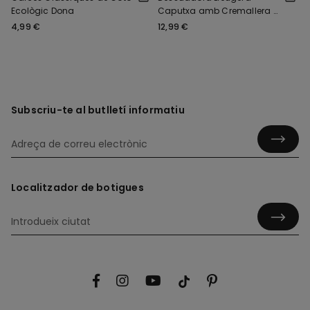
Ecològic Dona
Caputxa amb Cremallera i
Cordó
4,99 €
12,99 €
Subscriu-te al butlletí informatiu
Localitzador de botigues