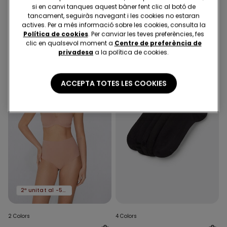
Sostenidors de Bandó
Pantalons Trompeta de
si en canvi tanques aquest bàner fent clic al botó de
Enconxat Escotat
Tela Elàstica
tancament, seguiràs navegant i les cookies no estaran
Microfibra Reciclada
actives. Per a més informació sobre les cookies, consulta la
17,99 €
10,00 €
19,99 €
-50%
Política de cookies
. Per canviar les teves preferències, fes
clic en qualsevol moment a
Centre de preferència de
privadesa
a la política de cookies.
ACCEPTA TOTES LES COOKIES
2ª unitat al -50%
2 Colors
4 Colors