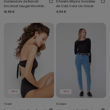
Sostenidors de Bandó
5 Parells Mitjons Invisibles
Enconxat Lleuger Microfibra
de Cotó Color Llis Unisex
Reciclada Full Coverage
18,99 €
4,99 €
-40%
-50%
1 Color
4 Colors