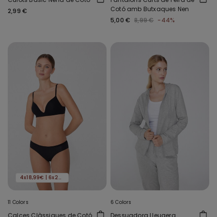
Cotó amb Butxaques Nen
2,99 €
5,00 €
8,99 €
-44%
4x18,99€ | 6x24,99€
11 Colors
6 Colors
Calces Clàssiques de Cotó
Dessuadora Lleugera