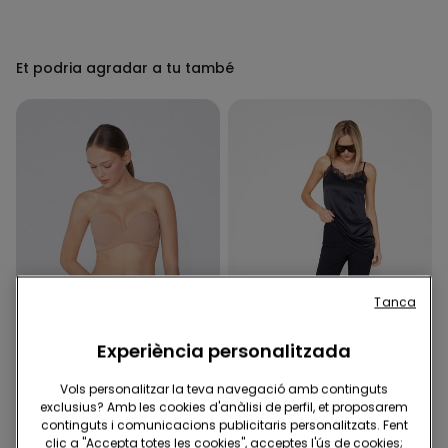
Et podria agradar a tu també
Tanca
Experiència personalitzada
2ª unitat al -50%
-50%
Vols personalitzar la teva navegació amb continguts
exclusius? Amb les cookies d'anàlisi de perfil, et proposarem
continguts i comunicacions publicitaris personalitzats. Fent
5 Colors
1 Color
clic a "Accepta totes les cookies", acceptes l'ús de cookies;