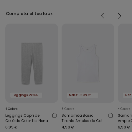
Completa el teu look
Leggings 2x€9,99
Nens: -50% 2º article
4 Colors
6 Colors
4 Colors
Leggings Capri de
Samarreta Basic
Samarre
Cotó de Color Llis Nena
Tirants Amples de Cotó
Ample 
Nens Unisex
Nens Un
6,99 €
4,99 €
6,99 €