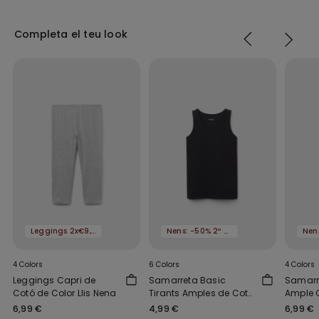
Completa el teu look
Leggings 2x€9,99
Nens: -50% 2º article
4 Colors
6 Colors
4 Colors
Leggings Capri de
Samarreta Basic
Samarre
Cotó de Color Llis Nena
Tirants Amples de Cotó
Ample 
Nens Unisex
Nens Un
6,99 €
4,99 €
6,99 €