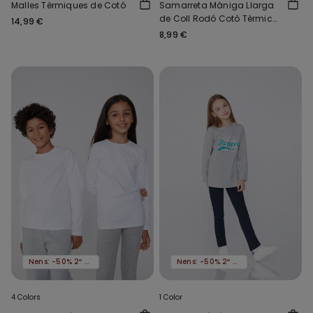
Malles Tèrmiques de Cotó
Samarreta Màniga Llarga
de Coll Rodó Cotó Tèrmic
14,99 €
Nens Unisex
8,99 €
Nens: -50% 2º article
Nens: -50% 2º article
4 Colors
1 Color