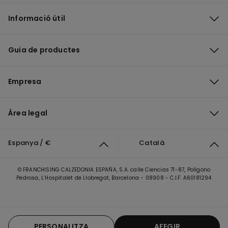
Informació útil
Guia de productes
Empresa
Àrea legal
Espanya / €
Català
© FRANCHISING CALZEDONIA ESPAÑA, S.A. calle Ciencias 71-87, Polígono
Pedrosa, L’Hospitalet de Llobregat, Barcelona - 08908 - C.I.F. A60181294
PERSONALITZA
AFEGIR