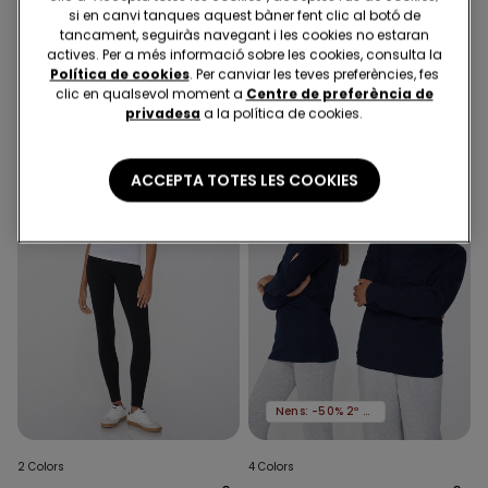
Samarreta Màniga Llarga
Pijama Llarg Viscosa amb
si en canvi tanques aquest bàner fent clic al botó de
de Coll Rodó Cotó Tèrmic
Punta
tancament, seguiràs navegant i les cookies no estaran
Nens Unisex
actives. Per a més informació sobre les cookies, consulta la
8,99 €
25,99 €
Política de cookies
. Per canviar les teves preferències, fes
clic en qualsevol moment a
Centre de preferència de
privadesa
a la política de cookies.
ACCEPTA TOTES LES COOKIES
Nens: -50% 2º article
2 Colors
4 Colors