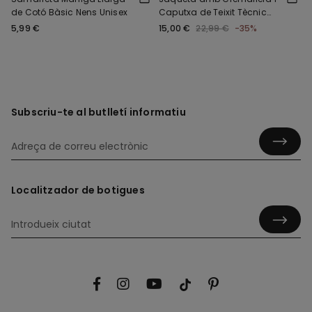
de Cotó Bàsic Nens Unisex
Caputxa de Teixit Tècnic
Nens Unisex
5,99 €
15,00 €
22,99 €
-35%
Subscriu-te al butlletí informatiu
Localitzador de botigues