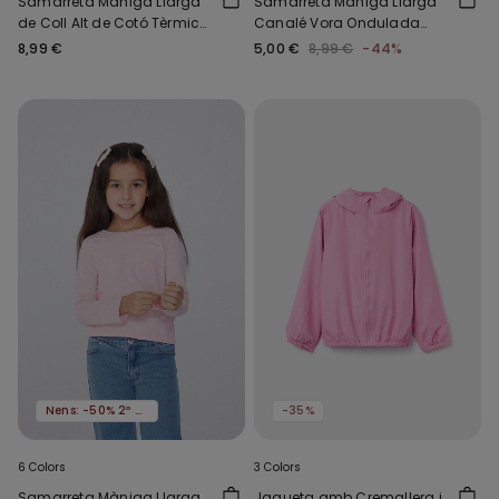
Samarreta Màniga Llarga
Samarreta Màniga Llarga
de Coll Alt de Cotó Tèrmic
Canalé Vora Ondulada
Nens Unisex
Coll Rodó Nena
8,99 €
5,00 €
8,99 €
-44%
Nens: -50% 2º article
-35%
6 Colors
3 Colors
Samarreta Màniga Llarga
Jaqueta amb Cremallera i