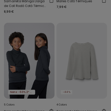
Samarreta Màniga Llarga
Malles Cotó Tèrmiques
de Coll Rodó Cotó Tèrmic
7,99 €
Nens Unisex
8,99 €
Nens: -50% 2º article
-44%
5 Colors
4 Colors