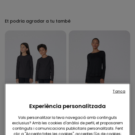
Et podria agradar a tu també
Tanca
Experiència personalitzada
Nens: -50% 2º article
Vols personalitzar la teva navegació amb continguts
exclusius? Amb les cookies d'anàlisi de perfil, et proposarem
continguts i comunicacions publicitaris personalitzats. Fent
4 Colors
1 Color
clic a "Accepta totes les cookies", acceptes l'ús de cookies;