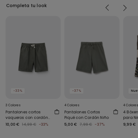
Completa tu look
-33%
-37%
Nue
3 Colores
4 Colores
4 Colore
Pantalones cortos
Pantalones Cortos
4 Bóxer
vaqueros con cordón
Piqué con Cordón Niño
para N
para niño
10,00 €
14,99 €
-33%
5,00 €
7,99 €
-37%
9,99 €