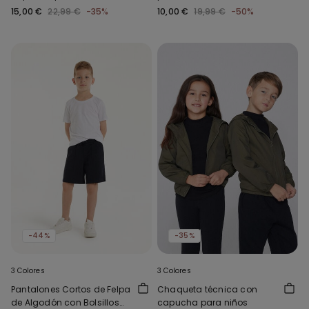
15,00 €
22,99 €
-35%
10,00 €
19,99 €
-50%
-44%
-35%
3 Colores
3 Colores
Pantalones Cortos de Felpa
Chaqueta técnica con
de Algodón con Bolsillos
capucha para niños