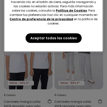
haciendo clic en el botón de cierre, seguirás navegando y
para Niño
para Niño
5,00 €
8,99 €
-44%
5,00 €
8,99 €
-44%
las cookies no estarán activas. Para más información
sobre las cookies, consulta la
Política de Cookies
. Para
cambiar tus preferencias haz clic en cualquier momento en
Centro de preferencia de la privacidad
en la política de
cookies.
Aceptar todas las cookies
Niños: -50% 2º artículo
Niños: -50% 2º artículo
8 Colores
8 Colores
Camiseta manga corta
Camiseta manga corta
100% algodón para niño
100% algodón para niño