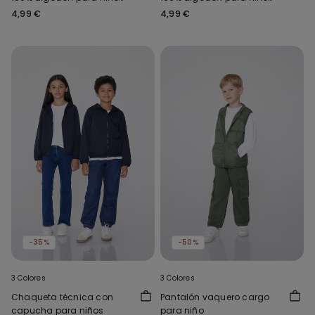
unisex
unisex
4,99 €
4,99 €
-35%
-50%
3 Colores
3 Colores
Chaqueta técnica con
Pantalón vaquero cargo
capucha para niños
para niño