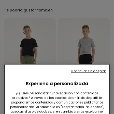
Te podría gustar también
Continuar sin aceptar
Experiencia personalizada
-44%
-44%
¿Quieres personalizar tu navegación con contenidos
exclusivos? A través de las cookies de análisis de perfil, te
propondremos contenidos y comunicaciones publicitarios
3 Colores
3 Colores
personalizados. Al hacer clic en "Aceptar todas las cookies",
Pantalones Cortos de Felpa
Pantalones Cortos de Felpa
aceptas el uso de cookies; si en cambio cierras este banner
de Algodón con Bolsillos
de Algodón con Bolsillos