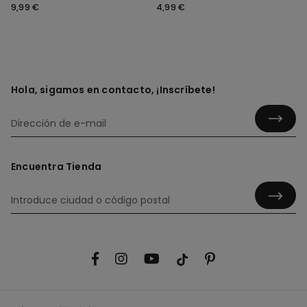
Unisex para Niños
unisex
9,99 €
4,99 €
Hola, sigamos en contacto, ¡Inscríbete!
Encuentra Tienda