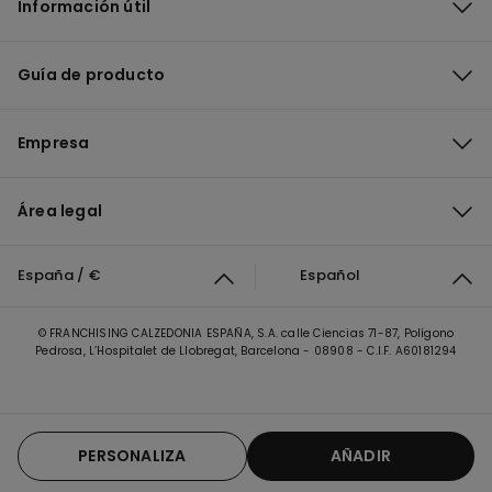
Información útil
Guía de producto
Empresa
Área legal
España / €
Español
© FRANCHISING CALZEDONIA ESPAÑA, S.A. calle Ciencias 71-87, Polígono
Pedrosa, L’Hospitalet de Llobregat, Barcelona - 08908 - C.I.F. A60181294
PERSONALIZA
AÑADIR