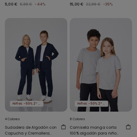
para Niño
5,00 €
8,99 €
-44%
15,00 €
22,99 €
-35%
Niños: -50% 2º artículo
Niños: -50% 2º artículo
4 Colores
8 Colores
Sudadera de Algodón con
Camiseta manga corta
Capucha y Cremallera
100% algodón para niño