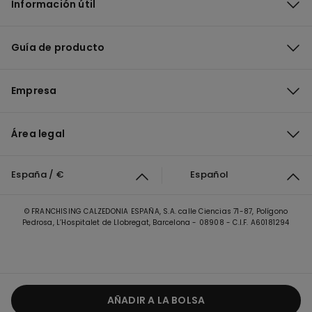
Información útil
Guía de producto
Empresa
Área legal
España / €
Español
© FRANCHISING CALZEDONIA ESPAÑA, S.A. calle Ciencias 71-87, Polígono
Pedrosa, L’Hospitalet de Llobregat, Barcelona - 08908 - C.I.F. A60181294
AÑADIR A LA BOLSA