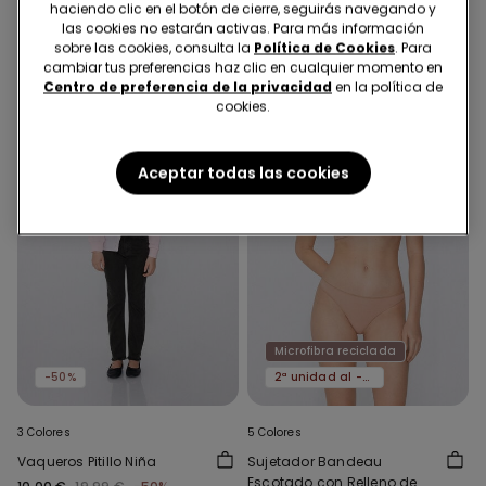
haciendo clic en el botón de cierre, seguirás navegando y
Liso Unisex
4,99 €
10,00 €
19,99 €
-50%
las cookies no estarán activas. Para más información
sobre las cookies, consulta la
Política de Cookies
. Para
cambiar tus preferencias haz clic en cualquier momento en
Centro de preferencia de la privacidad
en la política de
cookies.
Aceptar todas las cookies
Microfibra reciclada
-50%
2ª unidad al -50%
3 Colores
5 Colores
Vaqueros Pitillo Niña
Sujetador Bandeau
Escotado con Relleno de