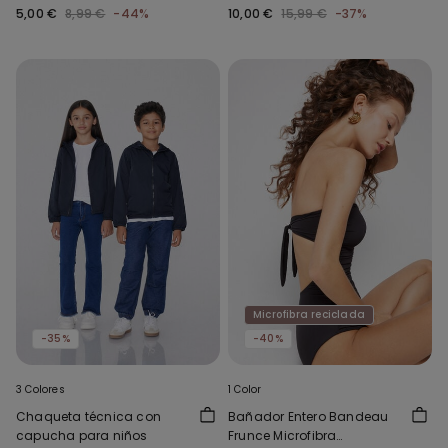
y Punto Sobrehilado Niña
5,00 €
8,99 €
-44%
10,00 €
15,99 €
-37%
Microfibra reciclada
-35%
-40%
3 Colores
1 Color
Chaqueta técnica con
Bañador Entero Bandeau
capucha para niños
Frunce Microfibra