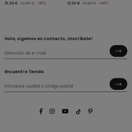
Reciclada
15,00 €
22,99 €
-35%
12,00 €
19,99 €
-40%
Hola, sigamos en contacto, ¡Inscríbete!
Encuentra Tienda