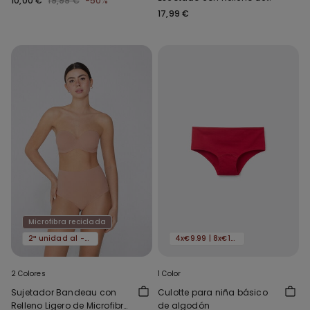
10,00 €
19,99 €
-50%
Microfibra Reciclada
17,99 €
Microfibra reciclada
2ª unidad al -50%
4x€9.99 | 8x€16.99
2 Colores
1 Color
Sujetador Bandeau con
Culotte para niña básico
Relleno Ligero de Microfibra
de algodón