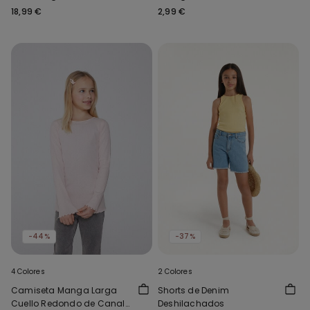
Reciclada Full Coverage
18,99 €
2,99 €
-44%
-37%
4 Colores
2 Colores
Camiseta Manga Larga
Shorts de Denim
Cuello Redondo de Canalé
Deshilachados