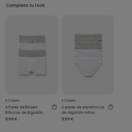
Completa tu look
3 Colores
3 Colores
4 Pares de Bóxers
4 pares de slip básicos
Básicos de Algodón
de algodón niños
Niño
9,99 €
9,99 €