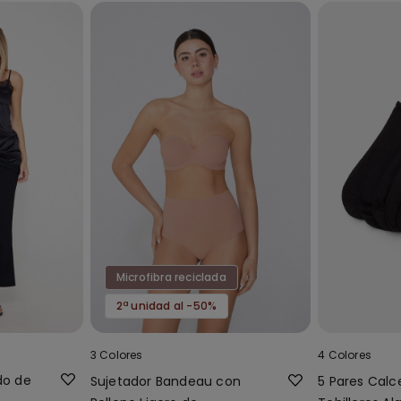
Microfibra reciclada
2ª unidad al -50%
3 Colores
4 Colores
do de
Sujetador Bandeau con
5 Pares Calc