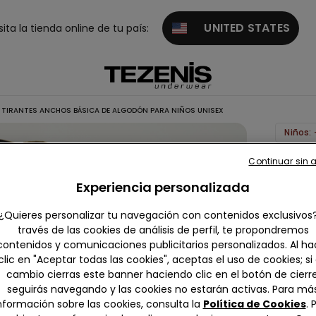
UNITED STATES
sita la tienda online de tu país:
 TIRANTES ANCHOS BÁSICA DE ALGODÓN PARA NIÑOS UNISEX
Niños: 
Camise
Continuar sin 
de
Experiencia personalizada
tirante
¿Quieres personalizar tu navegación con contenidos exclusivos
ancho
través de las cookies de análisis de perfil, te propondremos
básica
contenidos y comunicaciones publicitarios personalizados. Al ha
algodó
clic en "Aceptar todas las cookies", aceptas el uso de cookies; si
para
cambio cierras este banner haciendo clic en el botón de cierre
seguirás navegando y las cookies no estarán activas. Para má
niños
nformación sobre las cookies, consulta la
Política de Cookies
. 
unisex