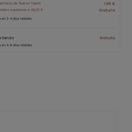
embros de Tezenis Talent
1,95 €
didos superiores a 49,00 €
Gratuito
o en 3-4 días hábiles
a tienda
Gratuito
o en 4-6 días hábiles
Pens
Cali