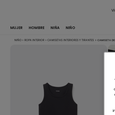
Vi
MUJER
HOMBRE
NIÑA
NIÑO
NIÑO
>
ROPA INTERIOR
>
CAMISETAS INTERIORES Y TIRANTES
>
CAMISETA DE
i