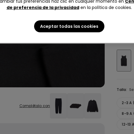
ambiar tus preferencias haz clic en cualquier momento en
Cen
de preferencia de la privacidad
en la política de cookies.
4,99 €
4,5
Aceptar todas las cookies
Color:
Ne
Talla:
Se
2-3 A
Complétalo con
8-9 A 
12-13 