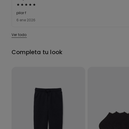
Calificación
de
pilar f
5
6 ene 2026
sobre
5
Ver todo
Completa tu look