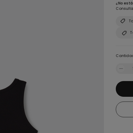
¿No estás
Consulta 
Ta
T
Cantida