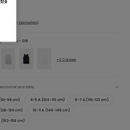
tro
6 Opiniones
gro -
Nero - 019
+2 Colores
leccionar una talla
 (92-98 cm)
4-5 A (104-110 cm)
6-7 A (116-122 cm)
(128-134 cm)
10-11 A (140-146 cm)
A (152-158 cm)