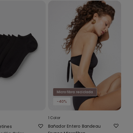
Microfibra reciclada
-40%
1 Color
Bañador Entero Bandeau
etines