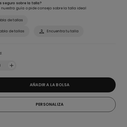
 seguro sobre la talla?
nuestra guía o pide consejo sobre la talla ideal
bla de tallas
abla de tallas
Encuentra tu talla
d:
1
AÑADIR A LA BOLSA
PERSONALIZA