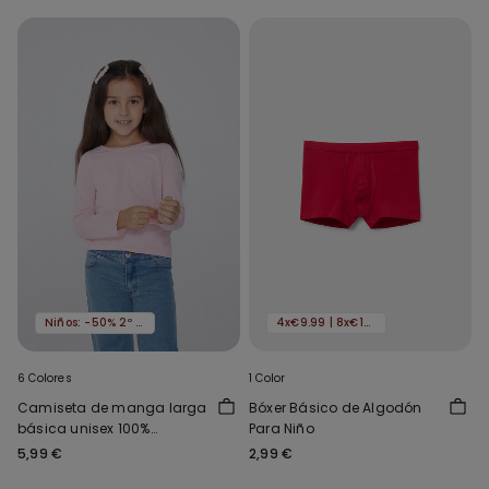
Niños: -50% 2º artículo
4x€9.99 | 8x€16.99
6 Colores
1 Color
Camiseta de manga larga
Bóxer Básico de Algodón
básica unisex 100%
Para Niño
algodón niños
5,99 €
2,99 €