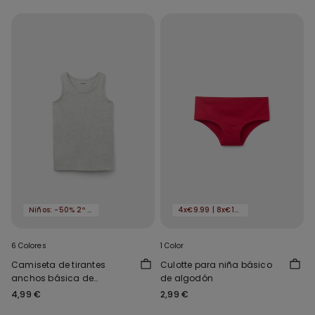
Niños: -50% 2º artículo
4x€9.99 | 8x€16.99
6 Colores
1 Color
Camiseta de tirantes
Culotte para niña básico
anchos básica de
de algodón
algodón para niños unisex
4,99 €
2,99 €