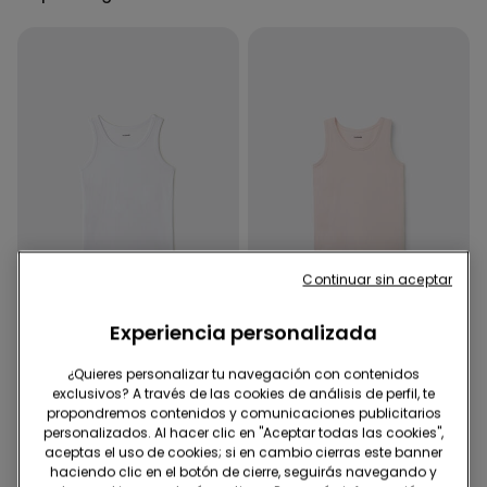
Continuar sin aceptar
Experiencia personalizada
Niños: -50% 2º artículo
Niños: -50% 2º artículo
¿Quieres personalizar tu navegación con contenidos
6 Colores
6 Colores
exclusivos? A través de las cookies de análisis de perfil, te
propondremos contenidos y comunicaciones publicitarios
Camiseta de tirantes
Camiseta de tirantes
personalizados. Al hacer clic en "Aceptar todas las cookies",
anchos básica de
anchos básica de
aceptas el uso de cookies; si en cambio cierras este banner
algodón para niños unisex
algodón para niños unisex
4,99 €
4,99 €
haciendo clic en el botón de cierre, seguirás navegando y