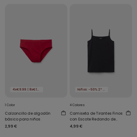
4x€9.99 | 8x€16.99
Niños: -50% 2º artículo
1 Color
4 Colores
Calzoncillo de algodón
Camiseta de Tirantes Finos
básico para niños
con Escote Redondo de
Algodón para Niña
2,99 €
4,99 €