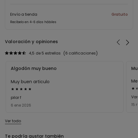
Envío a tienda
Gratuito
Recíbelo en 4-6 días hábiles
Valoración y opiniones
4,5
de 5 estrellas
6 calificaciones
Algodón muy bueno
Mu
Me
Muy buen articulo
Cal
Calificación
de
de
Van
pilar f
5
5
15 
6 ene 2026
so
sobre
5
5
Ver todo
Te podría gustar también