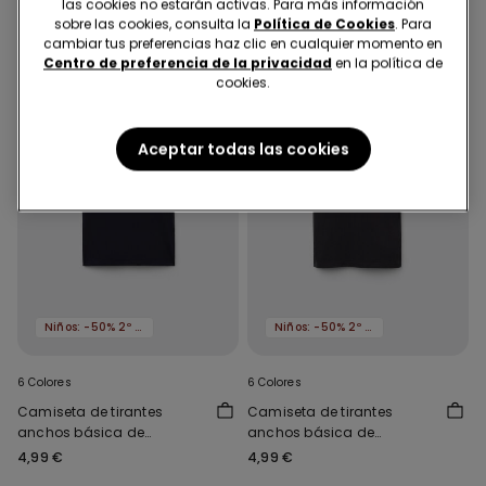
las cookies no estarán activas. Para más información
sobre las cookies, consulta la
Política de Cookies
. Para
cambiar tus preferencias haz clic en cualquier momento en
Centro de preferencia de la privacidad
en la política de
cookies.
Aceptar todas las cookies
Niños: -50% 2º artículo
Niños: -50% 2º artículo
6 Colores
6 Colores
Camiseta de tirantes
Camiseta de tirantes
anchos básica de
anchos básica de
algodón para niños unisex
algodón para niños unisex
4,99 €
4,99 €