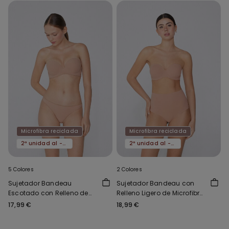
Microfibra reciclada
Microfibra reciclada
2ª unidad al -50%
2ª unidad al -50%
5 Colores
2 Colores
Sujetador Bandeau
Sujetador Bandeau con
Escotado con Relleno de
Relleno Ligero de Microfibra
Microfibra Reciclada
Reciclada Full Coverage
17,99 €
18,99 €