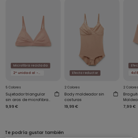
Microfibra reciclada
Efec
2ª unidad al -50%
Efecto reductor
5 Colores
2 Colores
2 Colore
Sujetador triangular
Body moldeador sin
Braguit
sin aros de microfibra
costuras
Moldea
reciclada Lisbon
Costur
9,99 €
19,99 €
7,99 €
Te podría gustar también