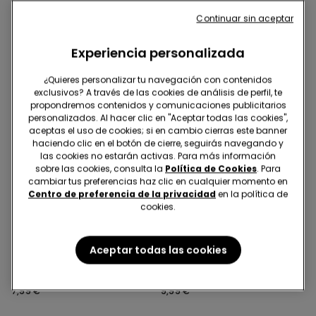
Continuar sin aceptar
Experiencia personalizada
¿Quieres personalizar tu navegación con contenidos
exclusivos? A través de las cookies de análisis de perfil, te
propondremos contenidos y comunicaciones publicitarios
personalizados. Al hacer clic en "Aceptar todas las cookies",
aceptas el uso de cookies; si en cambio cierras este banner
haciendo clic en el botón de cierre, seguirás navegando y
las cookies no estarán activas. Para más información
sobre las cookies, consulta la
Política de Cookies
. Para
cambiar tus preferencias haz clic en cualquier momento en
Efecto reductor
Efecto reductor
Centro de preferencia de la privacidad
en la política de
cookies.
4x18,99€ | 6x24,99€
4x18,99€ | 6x24,99€
2 Colores
2 Colores
Aceptar todas las cookies
Braguita Brasileña Alta
Braguita Alta Moldeadora
Moldeadora Sin Costuras
Sin Costuras
7,99 €
9,99 €