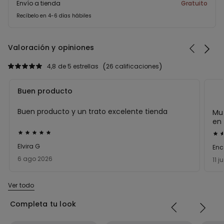
Envío a tienda
Gratuito
Recíbelo en 4-6 días hábiles
Valoración y opiniones
4,8
de 5 estrellas
26 calificaciones
Buen producto
Buen producto y un trato excelente tienda
Mu
en 
Calificación
Cal
de
de
Elvira G
Enc
5
5
6 ago 2026
11 j
sobre
sob
5
5
Ver todo
Completa tu look