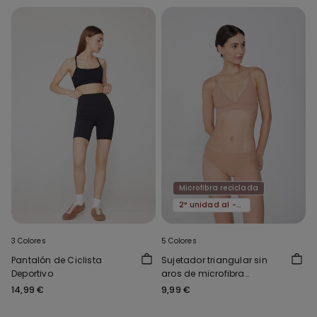
Microfibra reciclada
2ª unidad al -50%
3 Colores
5 Colores
Pantalón de Ciclista
Sujetador triangular sin
Deportivo
aros de microfibra
reciclada Lisbon
14,99 €
9,99 €