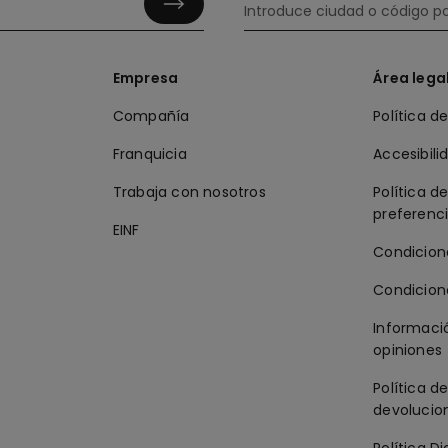
Empresa
Área lega
Compañía
Política d
Franquicia
Accesibili
Trabaja con nosotros
Política d
preferenc
EINF
Condicion
Condicion
Informació
opiniones
Política d
devolucion
Política Di