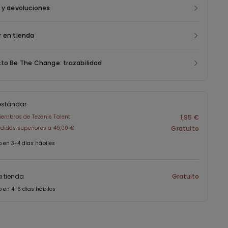
 y devoluciones
 en tienda
to Be The Change: trazabilidad
estándar
embros de Tezenis Talent
1,95 €
didos superiores a 49,00 €
Gratuito
o en 3-4 días hábiles
a tienda
Gratuito
o en 4-6 días hábiles