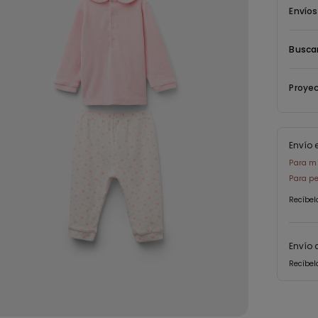
Envíos
Buscar
Proyec
Envío 
Para mi
Para pe
Recíbel
Envío 
Recíbel