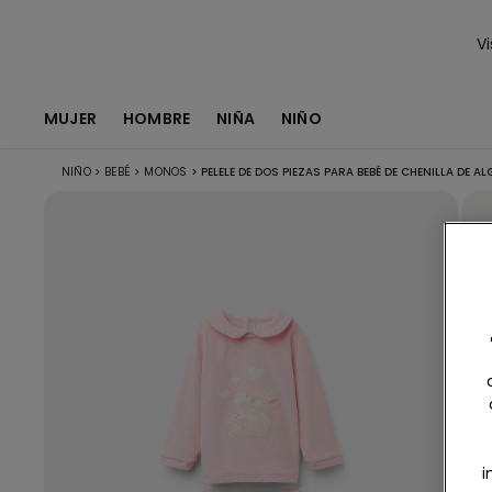
Vi
MUJER
HOMBRE
NIÑA
NIÑO
NIÑO
>
BEBÉ
>
MONOS
>
PELELE DE DOS PIEZAS PARA BEBÉ DE CHENILLA DE 
i