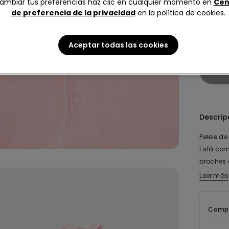
ambiar tus preferencias haz clic en cualquier momento en
Cen
de preferencia de la privacidad
en la política de cookies.
1 Opinio
Lamenta
puede a
Aceptar todas las cookies
Descrip
Pelele d
Está com
broches 
cómodo e
Leer más
Compo