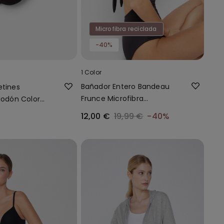
Microfibra reciclada
-40%
1 Color
Bañador Entero Bandeau
etines
Frunce Microfibra
lgodón Color
Reciclada
12,00 €
19,99 €
-40%