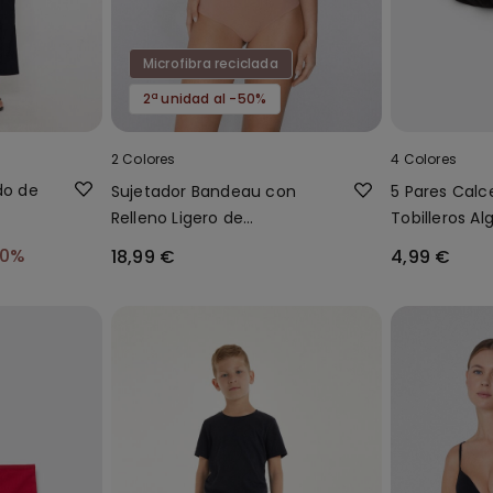
Microfibra reciclada
2ª unidad al -50%
2 Colores
4 Colores
do de
Sujetador Bandeau con
5 Pares Calc
Relleno Ligero de
Tobilleros A
Microfibra Reciclada Full
Liso Unisex
50%
18,99 €
4,99 €
Coverage