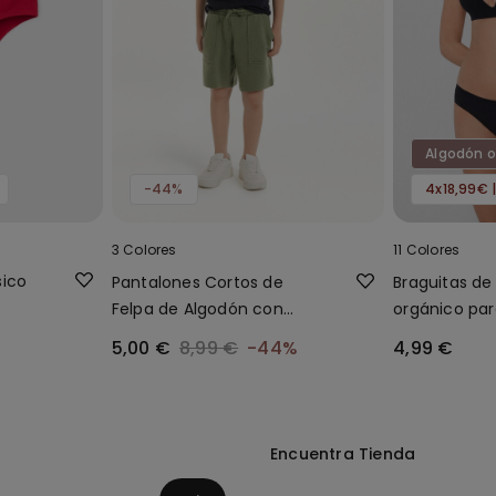
Algodón o
-44%
4x18,99€ 
3 Colores
11 Colores
sico
Pantalones Cortos de
Braguitas de
Felpa de Algodón con
orgánico par
Bolsillos para Niño
5,00 €
8,99 €
-44%
4,99 €
Encuentra Tienda