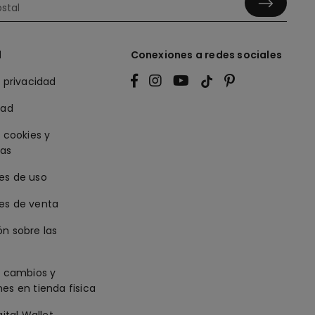
l
Conexiones a redes sociales
e privacidad
dad
e cookies y
ias
es de uso
es de venta
n sobre las
e cambios y
es en tienda fisica
gital Wallet