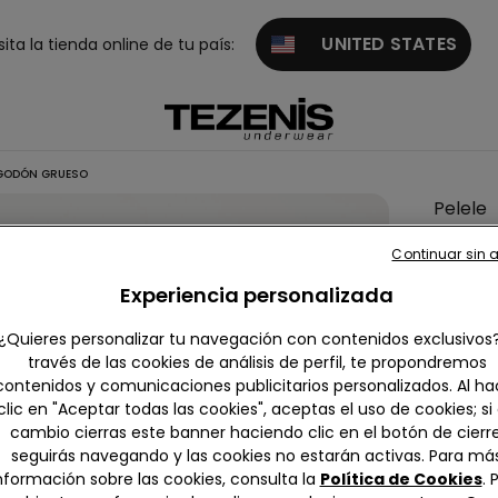
UNITED STATES
sita la tienda online de tu país:
ALGODÓN GRUESO
Pelele
de Dos
Continuar sin 
Piezas
Experiencia personalizada
para
Bebé d
¿Quieres personalizar tu navegación con contenidos exclusivos
Chenill
través de las cookies de análisis de perfil, te propondremos
contenidos y comunicaciones publicitarios personalizados. Al ha
de
clic en "Aceptar todas las cookies", aceptas el uso de cookies; si
Algodó
cambio cierras este banner haciendo clic en el botón de cierre
Grueso
seguirás navegando y las cookies no estarán activas. Para má
nformación sobre las cookies, consulta la
Política de Cookies
. 
null