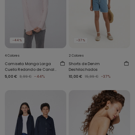
-44%
-37%
4 Colores
2 Colores
Camiseta Manga Larga
Shorts de Denim
Cuello Redondo de Canalé
Deshilachados
y Punto Sobrehilado Niña
5,00 €
8,99 €
-44%
10,00 €
15,99 €
-37%