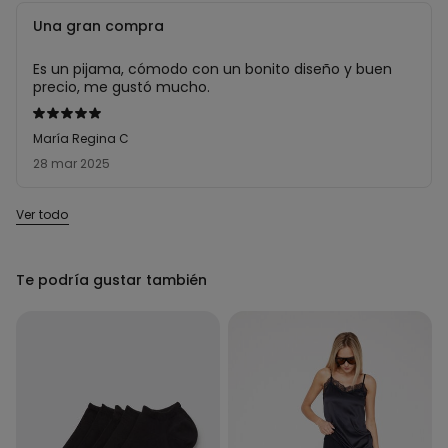
Una gran compra
Es un pijama, cómodo con un bonito diseño y buen
precio, me gustó mucho.
Calificación
de
María Regina C
5
28 mar 2025
sobre
5
Ver todo
Te podría gustar también