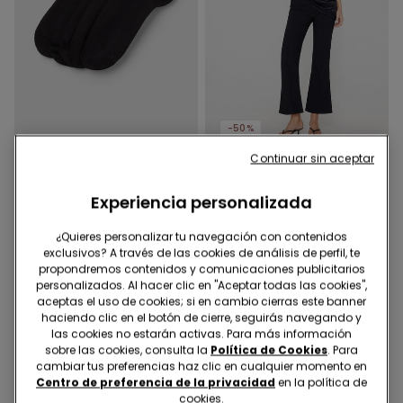
-50%
Continuar sin aceptar
4 Colores
1 Color
Experiencia personalizada
5 Pares Calcetines
Pantalón Acampanado de
Tobilleros Algodón Color
Tela Elástica
Liso Unisex
¿Quieres personalizar tu navegación con contenidos
4,99 €
10,00 €
19,99 €
-50%
exclusivos? A través de las cookies de análisis de perfil, te
propondremos contenidos y comunicaciones publicitarios
personalizados. Al hacer clic en "Aceptar todas las cookies",
aceptas el uso de cookies; si en cambio cierras este banner
haciendo clic en el botón de cierre, seguirás navegando y
las cookies no estarán activas. Para más información
sobre las cookies, consulta la
Política de Cookies
. Para
cambiar tus preferencias haz clic en cualquier momento en
Centro de preferencia de la privacidad
en la política de
cookies.