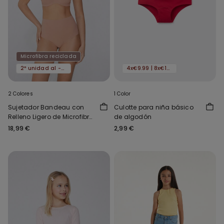
Microfibra reciclada
2ª unidad al -50%
4x€9.99 | 8x€16.99
2 Colores
1 Color
Sujetador Bandeau con
Culotte para niña básico
Relleno Ligero de Microfibra
de algodón
Reciclada Full Coverage
18,99 €
2,99 €