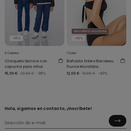
Microfibra reciclada
-35%
-40%
3 Colores
1 Color
Chaqueta técnica con
Bañador Entero Bandeau
capucha para niños
Frunce Microfibra
Reciclada
15,00 €
22,99 €
-35%
12,00 €
19,99 €
-40%
Hola, sigamos en contacto, ¡Inscríbete!