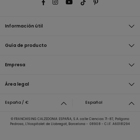
Información útil
Guía de producto
Empresa
Área legal
España / €
Español
© FRANCHISING CALZEDONIA ESPAÑA, S.A. calle Ciencias 71-87, Polígono
Pedrosa, L’Hospitalet de Llobregat, Barcelona - 08908 - C.I.F. A60181294