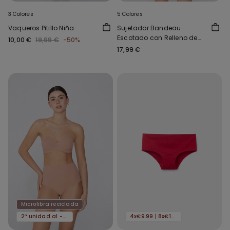
3 Colores
5 Colores
Vaqueros Pitillo Niña
Sujetador Bandeau
Escotado con Relleno de
10,00 €
19,99 €
-50%
Microfibra Reciclada
17,99 €
Microfibra reciclada
2ª unidad al -50%
4x€9.99 | 8x€16.99