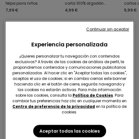
felpa para niños
corta 100% algodón
cortos 
para niño unisex
para n
7,99 €
4,99 €
5,99 €
Continuar sin aceptar
Te podría gustar también
Experiencia personalizada
¿Quieres personalizar tu navegación con contenidos
exclusivos? A través de las cookies de análisis de perfil, te
propondremos contenidos y comunicaciones publicitarios
personalizados. Al hacer clic en "Aceptar todas las cookies",
aceptas el uso de cookies; si en cambio cierras este banner
haciendo clic en el botón de cierre, seguirás navegando y
las cookies no estarán activas. Para más información
sobre las cookies, consulta la
Política de Cookies
. Para
cambiar tus preferencias haz clic en cualquier momento en
Centro de preferencia de la privacidad
en la política de
cookies.
Aceptar todas las cookies
-50%