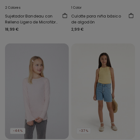
2 Colores
1 Color
Sujetador Bandeau con
Culotte para niña básico
Relleno Ligero de Microfibra
de algodón
Reciclada Full Coverage
18,99 €
2,99 €
-44%
-37%