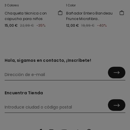
3 Colores
1 Color
Chaqueta técnica con
Bañador Entero Bandeau
capucha para niños
Frunce Microfibra
Reciclada
15,00 €
22,99 €
-35%
12,00 €
19,99 €
-40%
Hola, sigamos en contacto, ¡Inscríbete!
Encuentra Tienda