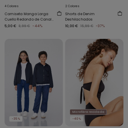
4 Colores
2 Colores
Camiseta Manga Larga
Shorts de Denim
Cuello Redondo de Canalé
Deshilachados
y Punto Sobrehilado Niña
5,00 €
8,99 €
-44%
10,00 €
15,99 €
-37%
Microfibra reciclada
-35%
-40%