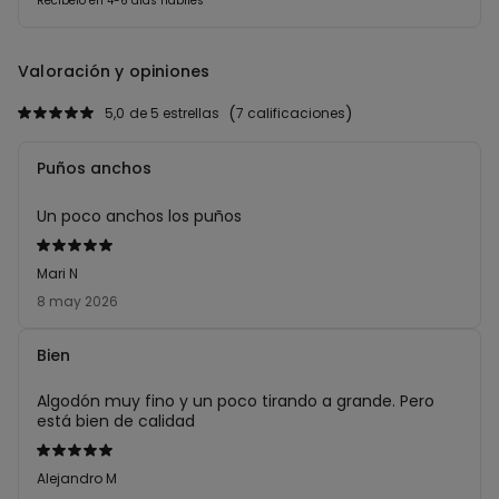
Recíbelo en 4-6 días hábiles
Valoración y opiniones
5,0
de 5 estrellas
7 calificaciones
Puños anchos
Un poco anchos los puños
Calificación
de
Mari N
5
8 may 2026
sobre
5
Bien
Algodón muy fino y un poco tirando a grande. Pero
está bien de calidad
Calificación
de
Alejandro M