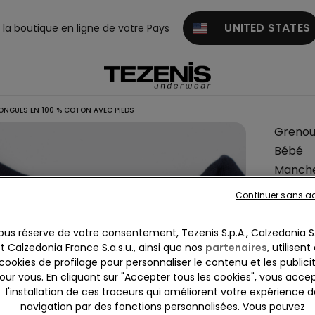
UNITED STATES
z la boutique en ligne de votre Pays
ONGUES EN 100 % COTON AVEC PIEDS
Grenoui
Bébé
Manch
Longue
Continuer sans a
100 % 
avec P
ous réserve de votre consentement, Tezenis S.p.A., Calzedonia S.
t Calzedonia France S.a.s.u., ainsi que nos
partenaires
, utilisent
10,99 
cookies de profilage pour personnaliser le contenu et les publici
Prix le plu
our vous. En cliquant sur "Accepter tous les cookies", vous acce
Prix actuel
l'installation de ces traceurs qui améliorent votre expérience d
navigation par des fonctions personnalisées. Vous pouvez