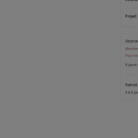
Projet
Stand
Membre 
Pour t
5 jours
Retrai
3 à 5 j