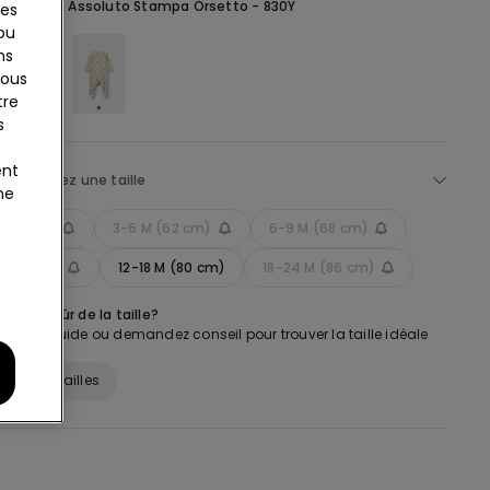
Bleu -
Blu Assoluto Stampa Orsetto - 830Y
ies
 ou
ns
tous
tre
s
ent
lectionnez une taille
ne
 (56 cm)
3-6 M (62 cm)
6-9 M (68 cm)
M (74 cm)
12-18 M (80 cm)
18-24 M (86 cm)
es pas sûr de la taille?
 notre guide ou demandez conseil pour trouver la taille idéale
ide des tailles