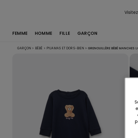
Visite
FEMME
HOMME
FILLE
GARÇON
GARÇON
>
BÉBÉ
>
PYJAMAS ET DORS-BIEN
>
GRENOUILLÈRE BÉBÉ MANCHES L
S
e
p