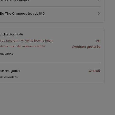
 Be The Change : traçabilité
ard à domicile
du programme fidélité Tezenis Talent
2€
oute commande supérieure à 55€
Livraison gratuite
 ouvrables
t en magasin
Gratuit
ours ouvrables