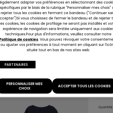
Couleur:
également adapter vos préférences en sélectionnant des cook
spécifiques par le biais de la rubrique "Personnaliser mes choix"
rejeter tous les cookies en fermant ce bandeau ("Continuer sa
ccepter")​Si vous choisissez de fermer le bandeau et de rejeter 
les cookies, les cookies de profilage ne seront pas installés et vo
expérience de navigation sera limitée uniquement aux cookie
techniques.​Pour plus d'informations, veuillez consulter notre
Politique de cookies
. Vous pouvez révoquer votre consentem
Taille:
Sé
ou ajuster vos préférences à tout moment en cliquant sur l'icô
située tout en bas de nos sites web.
0-3 M
9-12 
PARTENAIRES​
Vous n'êt
Consultez
PERSONNALISER MES
ACCEPTER TOUS LES COOKIES
Gu
CHOIX
Quantité: