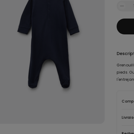
Descrip
Grenouil
pieds. Ou
l'entreja
Compo
Livrai
Reche