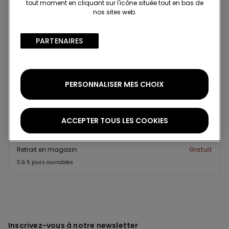
tout moment en cliquant sur l'icône située tout en bas de
Recherchez en boutique
nos sites web.
Projet Be The Change : traçabilité
PARTENAIRES​
Standard à domicile
PERSONNALISER MES CHOIX
Membre du programme fidélité Tezenis Talent
2€
Pour toute commande supérieure à 55€
Livraison gratuite
5 jours ouvrables
ACCEPTER TOUS LES COOKIES
Retrait en magasin
Gratuit
3 à 5 jours ouvrables
Inscrivez-vous à notre newsletter