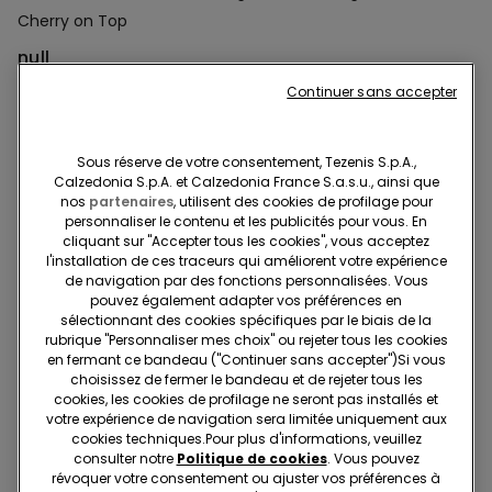
Cherry on Top
null
Nous sommes désolés, l'article n''est pas disponible en
Continuer sans accepter
ligne et ne peut être ajouté à votre Panier.
Sous réserve de votre consentement, Tezenis S.p.A.,
Calzedonia S.p.A. et Calzedonia France S.a.s.u., ainsi que
Description
Réf. article: 1KTI2165
nos
partenaires
, utilisent des cookies de profilage pour
personnaliser le contenu et les publicités pour vous. En
Haut de bikini triangle avec imprimé de cerises, sans armatures.
cliquant sur "Accepter tous les cookies", vous acceptez
l'installation de ces traceurs qui améliorent votre expérience
Les bonnets amovibles sont légèrement rembourrés et
de navigation par des fonctions personnalisées. Vous
coulissants pour pouvoir en ajuster la position. Les bretelles sont
pouvez également adapter vos préférences en
réglables et peuvent être attachées derrière la nuque ou dans le
En savoir plus
sélectionnant des cookies spécifiques par le biais de la
rubrique "Personnaliser mes choix" ou rejeter tous les cookies
dos à l’aide des boutonnières présentes sur les lacets. Fermeture
en fermant ce bandeau ("Continuer sans accepter")​Si vous
par nœud dans le dos.
choisissez de fermer le bandeau et de rejeter tous les
Composition et lavage
cookies, les cookies de profilage ne seront pas installés et
votre expérience de navigation sera limitée uniquement aux
cookies techniques.​Pour plus d'informations, veuillez
Livraisons et retours
consulter notre
Politique de cookies
. Vous pouvez
révoquer votre consentement ou ajuster vos préférences à