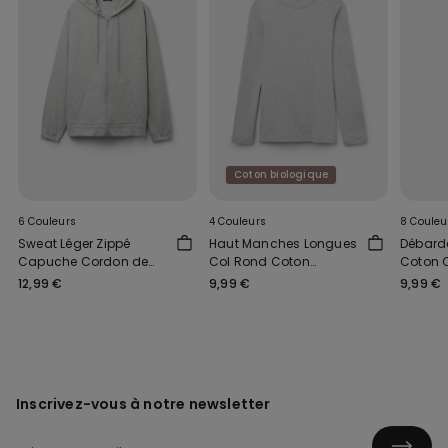
Coton biologique
6 Couleurs
4 Couleurs
8 Couleu
Sweat Léger Zippé
Haut Manches Longues
Débarde
Capuche Cordon de
Col Rond Coton
Coton 
Serrage
Biologique Stretch
12,99 €
9,99 €
9,99 €
Inscrivez-vous à notre newsletter