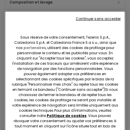
Composition et lavage
Livraisons et retours
Continuer sans accepter
Recherchez en boutique
Sous réserve de votre consentement, Tezenis S.p.A.,
Calzedonia S.p.A. et Calzedonia France S.a.s.u., ainsi que
nos
partenaires
, utilisent des cookies de profilage pour
Projet Be The Change : traçabilité
personnaliser le contenu et les publicités pour vous. En
cliquant sur "Accepter tous les cookies", vous acceptez
l'installation de ces traceurs qui améliorent votre expérience
de navigation par des fonctions personnalisées. Vous
Standard à domicile
pouvez également adapter vos préférences en
sélectionnant des cookies spécifiques par le biais de la
Membre du programme fidélité Tezenis Talent
2€
rubrique "Personnaliser mes choix" ou rejeter tous les cookies
Pour toute commande supérieure à 55€
Livraison gratuite
en fermant ce bandeau ("Continuer sans accepter")​Si vous
choisissez de fermer le bandeau et de rejeter tous les
5 jours ouvrables
cookies, les cookies de profilage ne seront pas installés et
votre expérience de navigation sera limitée uniquement aux
cookies techniques.​Pour plus d'informations, veuillez
Retrait en magasin
Gratuit
consulter notre
Politique de cookies
. Vous pouvez
révoquer votre consentement ou ajuster vos préférences à
3 à 5 jours ouvrables
tout moment en cliquant sur l'icône située tout en bas de