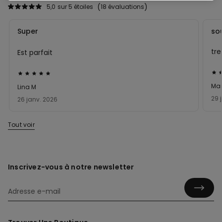
5,0
sur 5 étoiles
18 évaluations
Super
so
tre
Est parfait
Éva
Évalué
5su
5sur 5
Mar
Lina M
29 
26 janv. 2026
Tout voir
Inscrivez-vous à notre newsletter