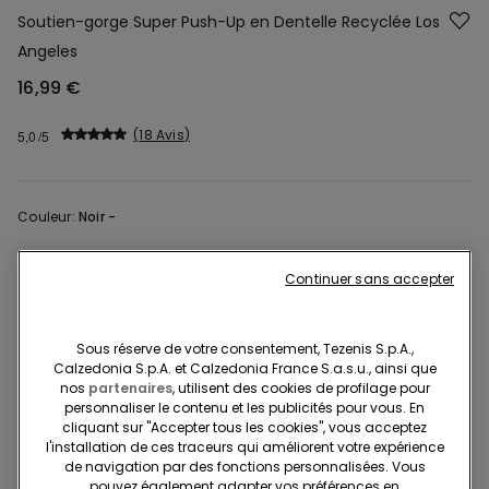
Soutien-gorge Super Push-Up en Dentelle Recyclée Los
Angeles
16,99 €
18 Avis
5,0
Couleur:
Noir -
Continuer sans accepter
Description
Réf. article: 1RS060
Sous réserve de votre consentement, Tezenis S.p.A.,
Soutien-gorge Super Push-Up en Dentelle Recyclée Los Angeles
Calzedonia S.p.A. et Calzedonia France S.a.s.u., ainsi que
nos
partenaires
, utilisent des cookies de profilage pour
personnaliser le contenu et les publicités pour vous. En
cliquant sur "Accepter tous les cookies", vous acceptez
Composition et lavage
l'installation de ces traceurs qui améliorent votre expérience
de navigation par des fonctions personnalisées. Vous
pouvez également adapter vos préférences en