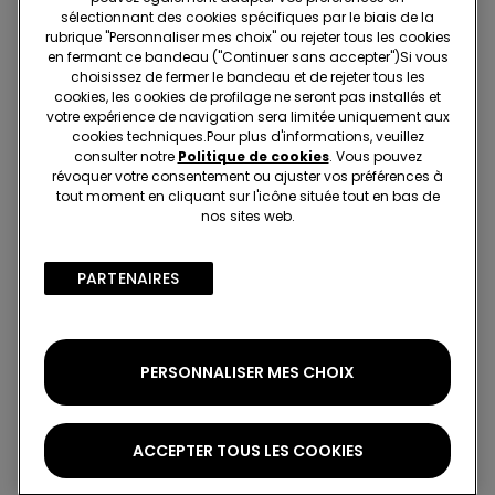
Livraisons et retours
sélectionnant des cookies spécifiques par le biais de la
rubrique "Personnaliser mes choix" ou rejeter tous les cookies
en fermant ce bandeau ("Continuer sans accepter")​Si vous
Recherchez en boutique
choisissez de fermer le bandeau et de rejeter tous les
cookies, les cookies de profilage ne seront pas installés et
votre expérience de navigation sera limitée uniquement aux
Projet Be The Change : traçabilité
cookies techniques.​Pour plus d'informations, veuillez
consulter notre
Politique de cookies
. Vous pouvez
révoquer votre consentement ou ajuster vos préférences à
tout moment en cliquant sur l'icône située tout en bas de
Standard à domicile
nos sites web.
Membre du programme fidélité Tezenis Talent
2€
Pour toute commande supérieure à 55€
Livraison gratuite
PARTENAIRES​
5 jours ouvrables
PERSONNALISER MES CHOIX
Retrait en magasin
Gratuit
3 à 5 jours ouvrables
ACCEPTER TOUS LES COOKIES
Notes et avis