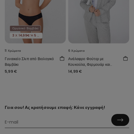
Οργανικό Βαμβάκι
3 Χ 14,99€ Ή 5 Χ 22,99€
11 Χρώματα
6 Χρώματα
Γυναικείο Σλιπ από Βιολογικό
Ανάλαφρο Φούτερ με
Βαμβάκι
Κουκούλα, Φερμουάρ και
Κορδόνι
5,99 €
14,99 €
Γεια σου! Ας κρατήσουμε επαφή: Κάνε εγγραφή!