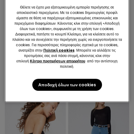
Θέλετε να έχετε μια εξατομικευμένη εμπειρία περιήγησης σε
αποκλειστικό περιεχόμενο; Με τα cookies δημιουργίας προφίλ
είμαστε σε θέση να παρέχουμε εξατομικευμένες επικοινωνίες και
περιεχόμενο διαφημίσεων. Κάνοντας κλικ στην επιλογή «Αποδοχή
όλων των cookies», συμφωνείτε με τη χρήση των cookies.
Διαφορετικά, πατήστε το κουμπί Κλείσιμο, για να κλείσετε αυτό το
Ανακυκλωμένη Mικροϊνα
πλαίσιο και να συνεχίσετε την περιήγηση χωρίς να ενεργοποιήσετε τα
cookies. Για περισσότερες πληροφορίες σχετικά με τα cookies,
ανατρέξτε στην
Πολιτική cookies
. Μπορείτε να αλλάξετε τις
2 Χρώματα
4 Χρώματα
προτιμήσεις σας ανά πάσα στιγμή, κάνοντας κλικ στην
επιλογή
Κέντρο προτιμήσεων απορρήτου
από την αντίστοιχη
Σουτιέν Στράπλες Ελαφρώς
5 Ζευγάρια Μονόχρωμα
πολιτική.
Ενισχυμένο Ανακυκλωμένο
Βαμβακερά Καλτσάκια Unisex
Microfiber Full Coverage
20,99 €
5,99 €
Αποδοχή όλων των cookies