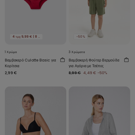
4 τμχ 9,99 € | 8 τμχ 16,99 €
-50%
1 Χρώμα
3 Χρώματα
Βαμβακερό Culotte Basic για
Βαμβακερή Φούτερ Βερμούδα
Κορίτσια
για Αγόρια με Τσέπες
2,99 €
8,99 €
4,49 €
-50%