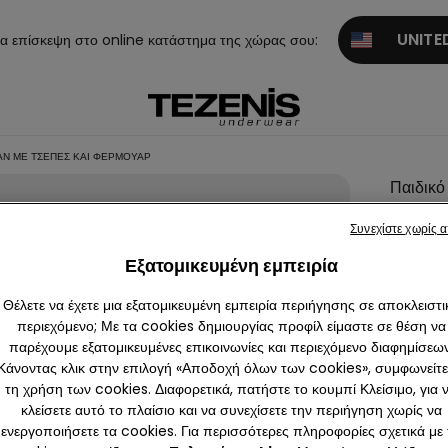
UNITED
α επίσκεψη στο online κατάστημα της χώρας σου:
ΆΝ ΜΕ ΤΣΈΠΕΣ ΚΑΙ ΦΕΡΜΟΥΆΡ
Παιδικό
Unisex
Συνεχίστε χωρίς 
Ενισχυ
Εξατομικευμένη εμπειρία
Αμάνικ
Μπουφ
Θέλετε να έχετε μια εξατομικευμένη εμπειρία περιήγησης σε αποκλειστι
με Τσέπ
περιεχόμενο; Με τα cookies δημιουργίας προφίλ είμαστε σε θέση να
παρέχουμε εξατομικευμένες επικοινωνίες και περιεχόμενο διαφημίσεων
και
Κάνοντας κλικ στην επιλογή «Αποδοχή όλων των cookies», συμφωνείτε
Φερμου
τη χρήση των cookies. Διαφορετικά, πατήστε το κουμπί Κλείσιμο, για 
19,99 
κλείσετε αυτό το πλαίσιο και να συνεχίσετε την περιήγηση χωρίς να
ενεργοποιήσετε τα cookies. Για περισσότερες πληροφορίες σχετικά με 