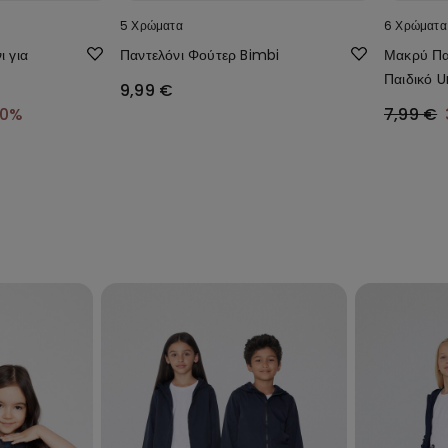
5 Χρώματα
6 Χρώματα
ι για
Παντελόνι Φούτερ Bimbi
Μακρύ Πα
Παιδικό U
9,99 €
50%
7,99 €