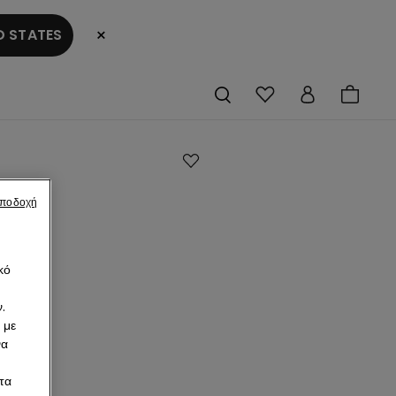
×
 STATES
αποδοχή
μένο
ο
άν
κό
ες
.
 με
άρ
να
€
τα