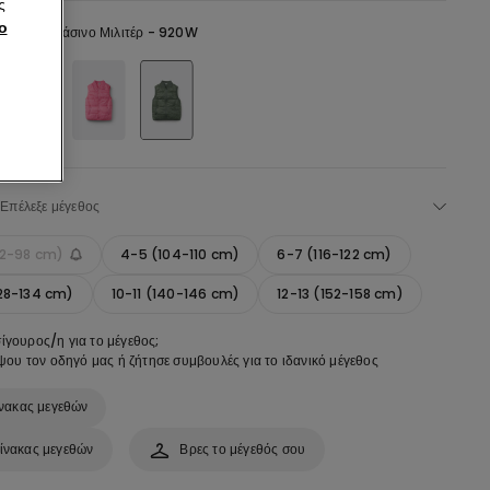
ς
ο
reen -
Πράσινο Μιλιτέρ - 920W
Επέλεξε μέγεθος
92-98 cm)
4-5 (104-110 cm)
6-7 (116-122 cm)
28-134 cm)
10-11 (140-146 cm)
12-13 (152-158 cm)
σίγουρος/η για το μέγεθος;
ου τον οδηγό μας ή ζήτησε συμβουλές για το ιδανικό μέγεθος
νακας μεγεθών
ίνακας μεγεθών
Βρες το μέγεθός σου