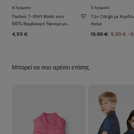
8 Χρώματα
3 Χρώματα
Παιδικό T-Shirt Basic από
Τζιν Cargo με Κορδόν
100% Βαμβακερό Ϋφασμα με
Αγόρι
Στρογγυλή Λαιμόκοψη Unisex
4,99 €
19,99 €
9,99 €
-
Μπορεί να σου αρέσει επίσης