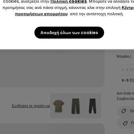
cookies, ανατρέξτε στην
Πολιτική cookies
. Μπορείτε να αλλάξετε τι
προτιμήσεις σας ανά πάσα στιγμή, κάνοντας κλικ στην επιλογή
Κέντρ
Χρώμα:
G
προτιμήσεων απορρήτου
από την αντίστοιχη πολιτική.
Αποδοχή όλων των cookies
Μέγεθος:
2-3 (
8-9 (1
Δεν είσαι 
Συμβουλέψ
Συνδύασε το προϊόν με
Πί
Π