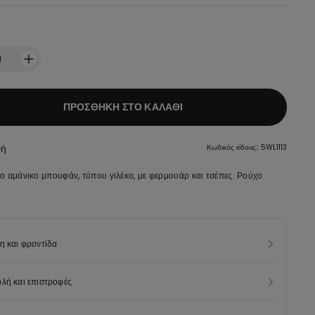
:
1
ΠΡΟΣΘΉΚΗ ΣΤΟ ΚΑΛΆΘΙ
φή
Κωδικός είδους:: 5WL1113
ο αμάνικο μπουφάν, τύπου γιλέκο, με φερμουάρ και τσέπες. Ρούχο
η και φροντίδα
λή και επιστροφές