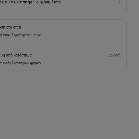
t Be The Change: ιχνηλασιμότητα
ση στο σπίτι
ή εντός 7 εργάσιμων ημερών
βή από κατάστημα
Δωρεάν
η εντός 7 εργάσιμων ημερών