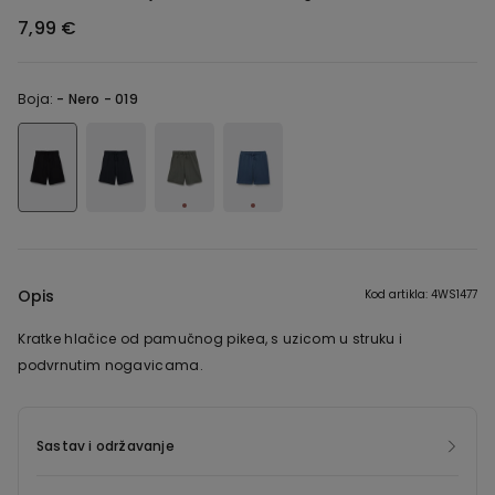
7,99 €
Boja:
-
Nero - 019
Opis
Kod artikla: 4WS1477
Kratke hlačice od pamučnog pikea, s uzicom u struku i
podvrnutim nogavicama.
Sastav i održavanje