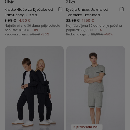
3 Boje
3 Boje
Kratke Hlače za Dječake od
Dječja Unisex Jakna od
Pamučnog Flisa s
Tehničke Tkanine s
Džepovima
8,99 €
4,50 €
Patentnim Zatvaračem i
22,99 €
11,50 €
Najniža cijena 30 dana prije početka
Kapuljačom
Najniža cijena 30 dana prije početka
popusta:
8,99 €
-50%
popusta:
22,99 €
-50%
Redovna cijena:
8,99 €
-50%
Redovna cijena:
22,99 €
-50%
5 proizvoda za -70%