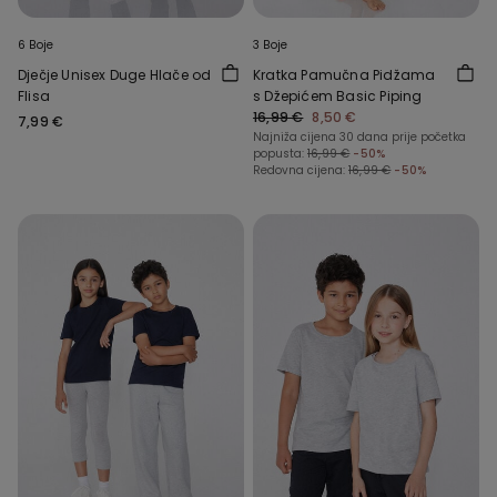
6 Boje
3 Boje
Dječje Unisex Duge Hlače od
Kratka Pamučna Pidžama
Flisa
s Džepićem Basic Piping
16,99 €
8,50 €
7,99 €
Najniža cijena 30 dana prije početka
popusta:
16,99 €
-50%
Redovna cijena:
16,99 €
-50%