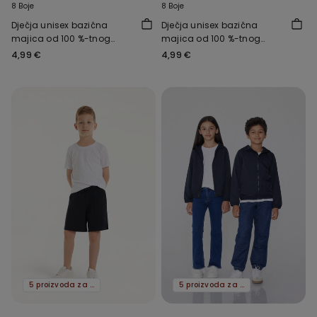
8 Boje
8 Boje
Dječja unisex bazična
Dječja unisex bazična
majica od 100 %-tnog
majica od 100 %-tnog
pamuka s okruglim
pamuka s okruglim
4,99 €
4,99 €
ovratnikom
ovratnikom
5 proizvoda za -70%
5 proizvoda za -70%