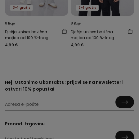
3+1 gratis
3+1 gratis
8 Boje
8 Boje
Dječja unisex bazična
Dječja unisex bazična
majica od 100 %-tnog
majica od 100 %-tnog
pamuka s okruglim
pamuka s okruglim
4,99 €
4,99 €
ovratnikom
ovratnikom
Hej! Ostanimo u kontaktu: prijavi se na newsletter i
ostvari 10% popusta!
Pronađi trgovinu