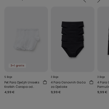
3+1 gratis
5 Boje
3 Boje
3 Boje
Pet Para Dječjih Uniseks
4 Para Osnovnih Gaća
4 Para
Kratkih Čarapa od
za Dječake
Pamučn
Laganog Pamuka
Dječak
4,99 €
9,99 €
9,99 €