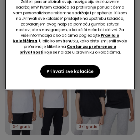
Kratke Hlače za Dječake od
Kratke Hlače za Dječake od
Želite li personalizirati svoju navigaciju ekskluzivnim
Pamučnog Flisa s
Pamučnog Flisa s
sadržajem? Putem kolačića za profiliranje ponudit ćemo
Džepovima
8,99 €
4,50 €
Džepovima
8,99 €
4,50 €
vam personalizirane reklamne sadržaje i priopćenja. Klikom
Najniža cijena 30 dana prije početka
Najniža cijena 30 dana prije početka
na „Prihvati sve kolačiće” pristajete na upotrebu kolačića,
popusta:
8,99 €
-50%
popusta:
8,99 €
-50%
zatvaranjem ovog natpisa pomoću gumba zatvori
Redovna cijena:
8,99 €
-50%
Redovna cijena:
8,99 €
-50%
nastavljate s navigacijom, a kolačići neće biti aktivni. Za
više informacija o kolačićima pogledajte
Pravila o
kolačićima
. U bilo kojem trenutku, kako biste izmijenili svoje
preferencije, kliknite na
Centar za preference o
privatnosti
koje se nalaze u pravilniku o kolačićima.
Prihvati sve kolačiće
3+1 gratis
3+1 gratis