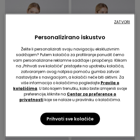
ZATVORI
Personalizirano iskustvo
Želite li personalizirati svoju navigaciju ekskluzivnim
sadržajem? Putem kolačića za profiliranje ponudit ćemo
vam personalizirane reklamne sadržaje i priopćenja. Klikom
na „Prihvati sve kolačiće” pristajete na upotrebu kolačića,
zatvaranjem ovog natpisa pomoću gumba zatvori
nastavljate s navigacijom, a kolačići neće biti aktivni. Za
više informacija o kolačićima pogledajte
Pravila o
kolačićima
. U bilo kojem trenutku, kako biste izmijenili svoje
preferencije, kliknite na
Centar za preference o
6 Boje
6 Boje
privatnosti
koje se nalaze u pravilniku o kolačićima.
Lagana Majica s
Lagana Majica s
Kapuljačom s Uzicom i
Kapuljačom s Uzicom i
Prihvati sve kolačiće
Patentnim Zatvaračem
Patentnim Zatvaračem
12,99 €
12,99 €