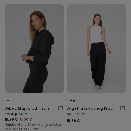
1 Boja
4 Boje
Debela Majica od Flisa s
Duge Hlače Ravnog Kroja
Kapuljačom
Soft Touch
19,99 €
6,00 €
19,99 €
Najniža cijena 30 dana prije početka
popusta:
19,99 €
-70%