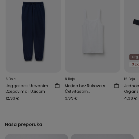
Org
6 Boje
8 Boje
12 Boje
Joggerice s Urezanim
Majica bez Rukava s
Jednobo
Džepovima i Uzicom
Četvrtastim
Organs
Ovratnikom od
12,99 €
9,99 €
4,99 €
Rebrastog Pamuka
Naša preporuka