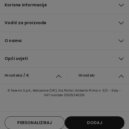
Korisne informacije
Vodič za proizvode
O nama
Opći uvjeti
Hrvatska / €
Hrvatski
© Tezenis S.p.A., Malcesine (VR), Via Portici Umberto Primo n. 5/3 - Italy -
VAT number 05125240233
PERSONALIZIRAJ
DODAJ