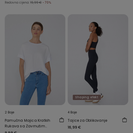
Redovna cijena:
19,99 €
-70%
Shaping efekt
2 Boje
4 Boje
Pamučna Majica Kratkih
Tajice za Oblikovanje
Rukava sa Zavrnutim
16,99 €
Kimono Rukavima
9,99 €