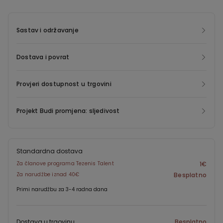
Sastav i održavanje
Dostava i povrat
Provjeri dostupnost u trgovini
Projekt Budi promjena: sljedivost
Standardna dostava
Za članove programa Tezenis Talent
1€
Za narudžbe iznad 40€
Besplatno
Primi narudžbu za 3-4 radna dana
Dostava u trgovinu
Besplatno