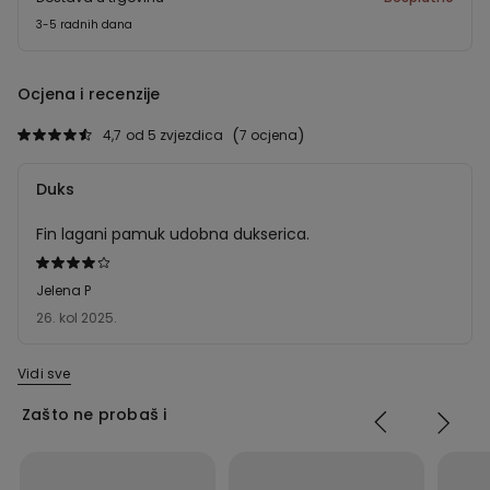
3-5 radnih dana
Ocjena i recenzije
4,7
od 5 zvjezdica
7 ocjena
Duks
Fin lagani pamuk udobna dukserica.
Dali
ste
Jelena P
ocjenu
26. kol 2025.
4
od
Vidi sve
5
Zašto ne probaš i