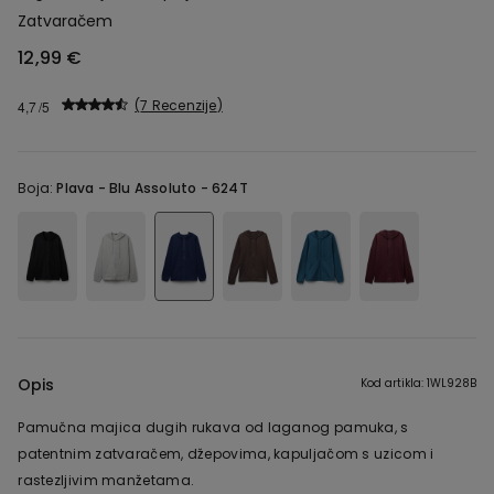
Zatvaračem
12,99 €
7 Recenzije
4,7
Boja:
Plava -
Blu Assoluto - 624T
Opis
Kod artikla: 1WL928B
Pamučna majica dugih rukava od laganog pamuka, s
patentnim zatvaračem, džepovima, kapuljačom s uzicom i
rastezljivim manžetama.