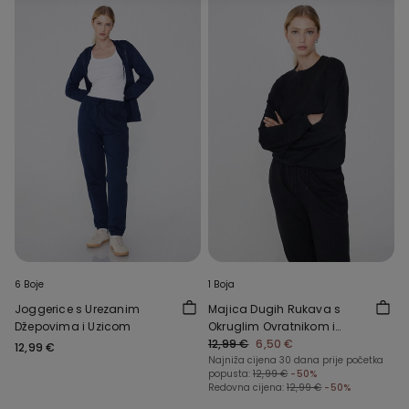
6 Boje
1 Boja
Joggerice s Urezanim
Majica Dugih Rukava s
Džepovima i Uzicom
Okruglim Ovratnikom i
Orukvicama
12,99 €
6,50 €
12,99 €
Najniža cijena 30 dana prije početka
popusta:
12,99 €
-50%
Redovna cijena:
12,99 €
-50%