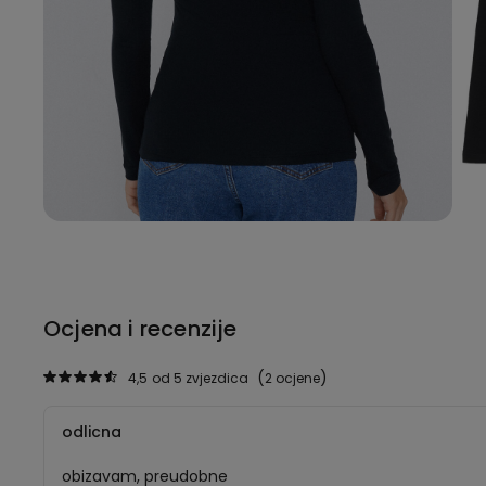
Ocjena i recenzije
4,5
od 5 zvjezdica
2 ocjene
odlicna
obizavam, preudobne