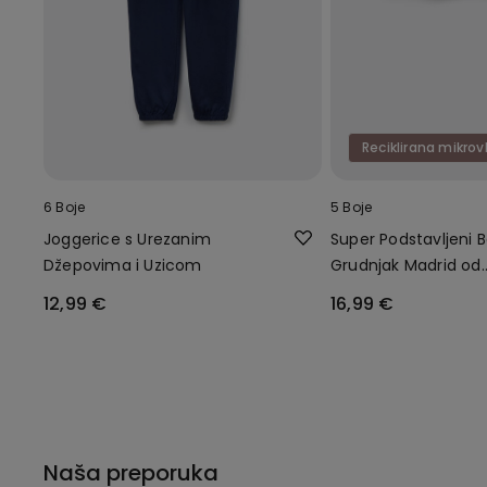
Reciklirana mikrov
6 Boje
5 Boje
Joggerice s Urezanim
Super Podstavljeni
Džepovima i Uzicom
Grudnjak Madrid od
Recikliranih Mikrovl
12,99 €
16,99 €
Naša preporuka