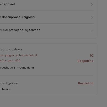
a i povrat
ri dostupnost u trgovini
t Budi promjena: sljedivost
ardna dostava
ove programa Tezenis Talent
1€
udžbe iznad 40€
Besplatno
arudžbu za 3-4 radna dana
a u trgovinu
Besplatno
dnih dana