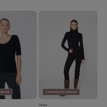
 pamuk
Certificirana viskoza
1 Boja