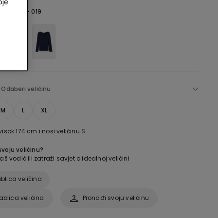
oje
a -
Nero - 019
Odaberi veličinu
M
L
XL
visok 174 cm i nosi veličinu S.
voju veličinu?
aš vodič ili zatraži savjet o idealnoj veličini
blica veličina
ablica veličina
Pronađi svoju veličinu