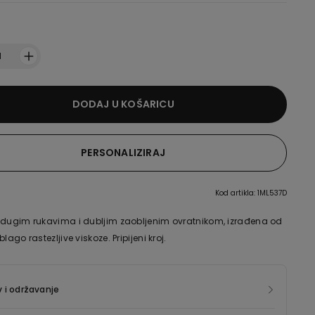
1
DODAJ U KOŠARICU
PERSONALIZIRAJ
Kod artikla: 1ML537D
 dugim rukavima i dubljim zaobljenim ovratnikom, izrađena od
blago rastezljive viskoze. Pripijeni kroj.
 i održavanje