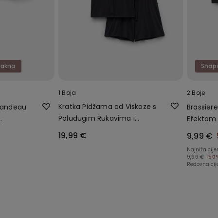
lakna
Shapi
1 Boja
2 Boje
Kratka Pidžama od Viskoze s
 Bandeau
Brassier
Poludugim Rukavima i
Efektom 
Kopčanjem Gumbima
akana
Sirovim
19,99 €
9,99 €
Najniža cij
9,99 €
-50
Redovna cij