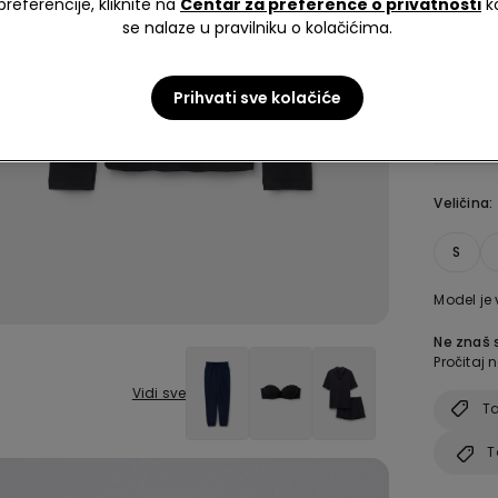
preferencije, kliknite na
Centar za preference o privatnosti
k
se nalaze u pravilniku o kolačićima.
Boja:
Crn
Prihvati sve kolačiće
Veličina:
S
Model je 
Ne znaš s
Pročitaj n
Vidi sve
Ta
T