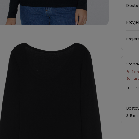
Dostav
Provje
Projek
Stand
Za član
Za nar
Primi n
Dostav
3-5 ra