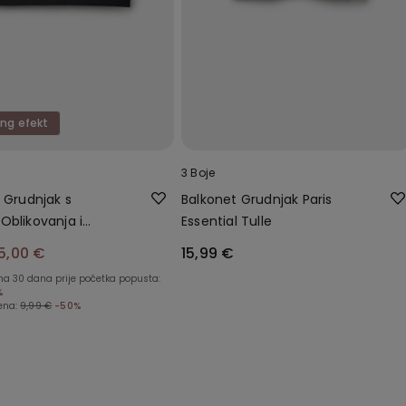
ng efekt
3 Boje
e Grudnjak s
Balkonet Grudnjak Paris
Oblikovanja i
Essential Tulle
 Rubom
5,00 €
15,99 €
ena 30 dana prije početka popusta:
%
ena:
9,99 €
-50%