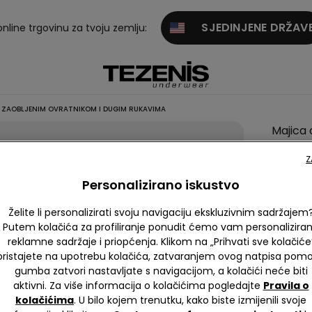
SJEDINJENE DRŽAV
online trgovinu za tvoju zemlju:
 ZAOBLJENIM OVRATNIKOM I DUGIM RUKAVIMA
Majica 
Viskoze
Z
Zaoblj
Personalizirano iskustvo
Ovratn
i Dugim
Želite li personalizirati svoju navigaciju ekskluzivnim sadržajem
Rukavi
Putem kolačića za profiliranje ponudit ćemo vam personalizira
reklamne sadržaje i priopćenja. Klikom na „Prihvati sve kolačiće
9,99 €
pristajete na upotrebu kolačića, zatvaranjem ovog natpisa pom
gumba zatvori nastavljate s navigacijom, a kolačići neće biti
4,5
aktivni. Za više informacija o kolačićima pogledajte
Pravila o
kolačićima
. U bilo kojem trenutku, kako biste izmijenili svoje