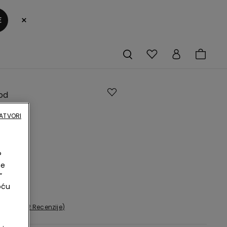
×
E
od
 sa
ATVORI
enim
ikom
?
ma
ne
”
oću
2 Recenzije