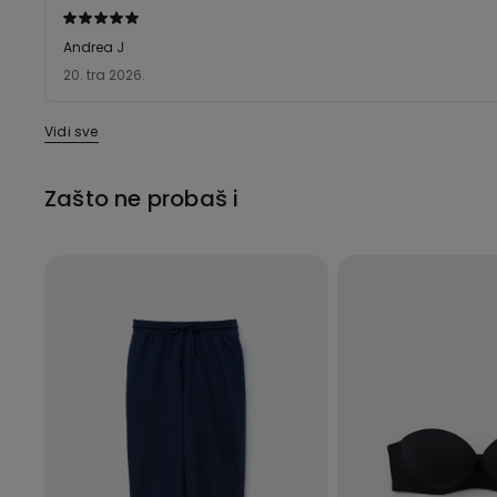
Dali
ste
Andrea J
ocjenu
20. tra 2026.
5
od
Vidi sve
5
Zašto ne probaš i