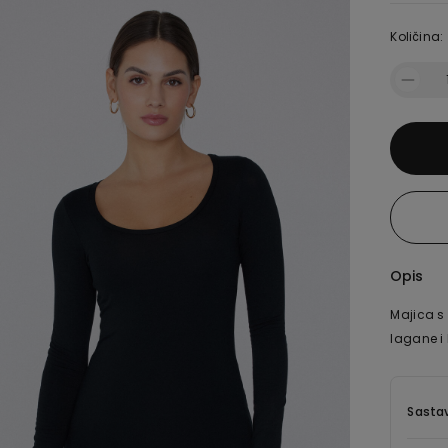
Količina:
Opis
Majica s
lagane i 
Sastav