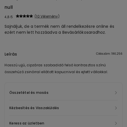
null
10 Vélemény
4,8
Sajnáljuk, de a termék nem áll rendelkezésre online és
ezért nem lett hozzáadva a Bevásárlókosaradhoz.
Leírás
Cikkszám: 1WL256
Hosszú ujjú, cipzáras szabadidő felső kontrasztos színű
összehúzó zsinórral ellátott kapucnival és ejtett vállakkal.
Összetétel és mosás
Kézbesítés és Visszaküldés
Keress az üzletben