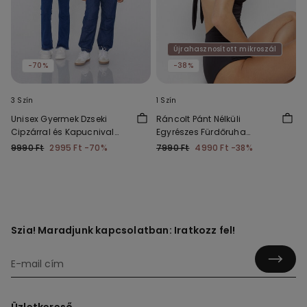
Újrahasznosított mikroszál
-70%
-38%
3 Szín
1 Szín
Unisex Gyermek Dzseki
Ráncolt Pánt Nélküli
Cipzárral és Kapucnival
Egyrészes Fürdőruha
Technikai Anyagból
Újrahasznosított
9990 Ft
2995 Ft
-70%
7990 Ft
4990 Ft
-38%
Mikroszálas Szövetből
Szia! Maradjunk kapcsolatban: Iratkozz fel!