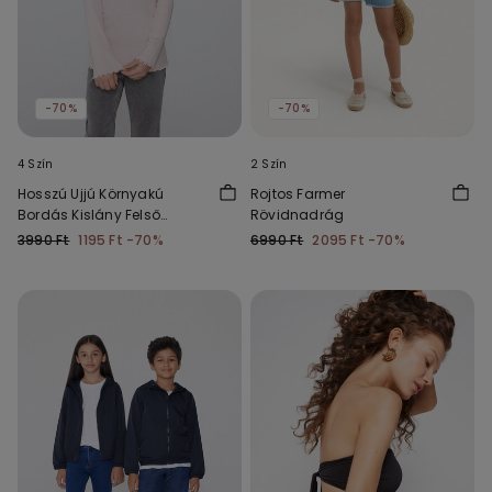
-70%
-70%
4 Szín
2 Szín
Hosszú Ujjú Környakú
Rojtos Farmer
Bordás Kislány Felső
Rövidnadrág
Hullámos Szegéllyel
3990 Ft
1195 Ft
-70%
6990 Ft
2095 Ft
-70%