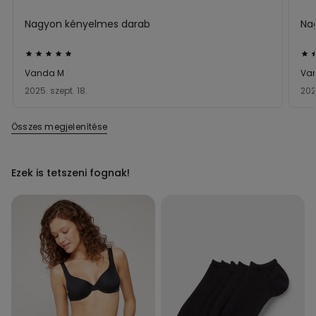
Nagyon kényelmes darab
Na
Értékelés:
Ért
5/5
5/5
Vanda M
Va
2025. szept. 18.
2025
Összes megjelenítése
Ezek is tetszeni fognak!