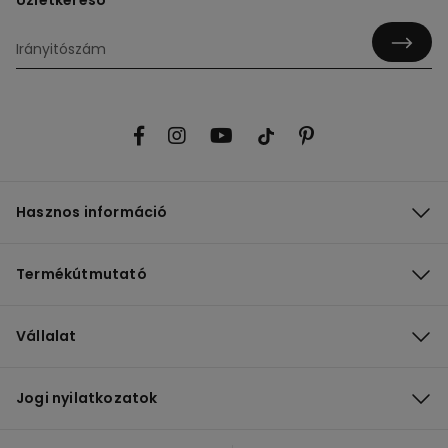
Üzletkereső
Hasznos információ
Termékútmutató
Vállalat
Jogi nyilatkozatok