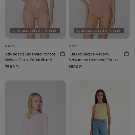
Újrahasznosított mikroszál
Újrahasznosított mikroszál
5 Szín
2 Szín
Szivacsos Levehető Pántos
Full Coverage Vékony
Mélyen Dekoltált Melltartó
Szivacsos Levehető Pántos
Újrahasznosított
Melltartó Újrahasznosított
7590 Ft
8590 Ft
Mikroszálas Anyagból
Mikroszálas Anyagból