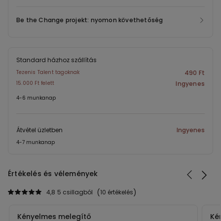
Be the Change projekt: nyomon követhetőség
Standard házhoz szállítás
Tezenis Talent tagoknak
490 Ft
15.000 Ft felett
Ingyenes
4-6 munkanap
Átvétel üzletben
Ingyenes
4-7 munkanap
Értékelés és vélemények
4,8
5 csillagból
10 értékelés
Kényelmes melegítő
Ké