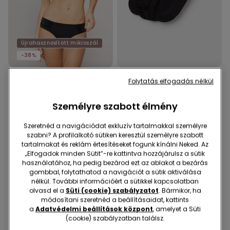
Újrahasznosított mikroszál
-38%
Folytatás elfogadás nélkül
1 Szín
4 Szín
Magas Derekú Ráncolt
5 Pár Egyszínű Unisex
Személyre szabott élmény
Bikini Alsó Újrahasznosított
Pamut Bokazokni
Mikroszálas Szövetből
3990 Ft
2490 Ft
-38%
2990 Ft
Szeretnéd a navigációdat exkluzív tartalmakkal személyre
szabni? A profilalkotó sütiken keresztül személyre szabott
tartalmakat és reklám értesítéseket fogunk kínálni Neked. Az
„Elfogadok minden Sütit”-re kattintva hozzájárulsz a sütik
használatához, ha pedig bezárod ezt az ablakot a bezárás
gombbal, folytathatod a navigációt a sütik aktiválása
nélkül. További információért a sütikkel kapcsolatban
olvasd el a
Süti (cookie) szabályzatot
. Bármikor, ha
módosítani szeretnéd a beállításaidat, kattints
a
Adatvédelmi beállítások központ
, amelyet a Süti
(cookie) szabályzatban találsz.