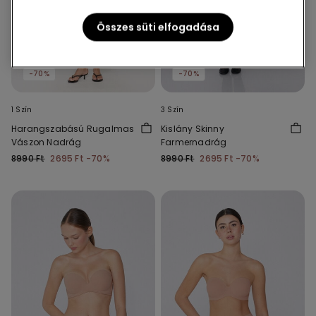
Összes süti elfogadása
-70%
-70%
1 Szín
3 Szín
Harangszabású Rugalmas
Kislány Skinny
Vászon Nadrág
Farmernadrág
8990 Ft
2695 Ft
-70%
8990 Ft
2695 Ft
-70%