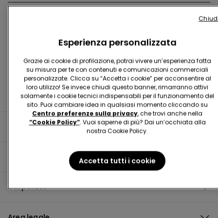
Chiud
Trova negozio
Esperienza personalizzata
Grazie ai cookie di profilazione, potrai vivere un’esperienza fatta
su misura per te con contenuti e comunicazioni commerciali
personalizzate. Clicca su “Accetta i cookie” per acconsentire al
loro utilizzo! Se invece chiudi questo banner, rimarranno attivi
solamente i cookie tecnici indispensabili per il funzionamento del
sito. Puoi cambiare idea in qualsiasi momento cliccando su
Centro preferenze sulla privacy
, che trovi anche nella
“Cookie Policy”
. Vuoi saperne di più? Dai un’occhiata alla
Informazioni utili
nostra Cookie Policy.
Guida al prodotto
Accetta tutti i cookie
Corporate
Area legale