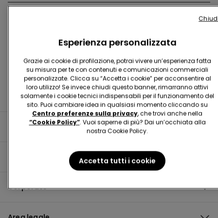
Chiud
Trova negozio
Esperienza personalizzata
Grazie ai cookie di profilazione, potrai vivere un’esperienza fatta
su misura per te con contenuti e comunicazioni commerciali
personalizzate. Clicca su “Accetta i cookie” per acconsentire al
loro utilizzo! Se invece chiudi questo banner, rimarranno attivi
solamente i cookie tecnici indispensabili per il funzionamento del
sito. Puoi cambiare idea in qualsiasi momento cliccando su
Centro preferenze sulla privacy
, che trovi anche nella
“Cookie Policy”
. Vuoi saperne di più? Dai un’occhiata alla
Informazioni utili
nostra Cookie Policy.
Guida al prodotto
Accetta tutti i cookie
Corporate
Area legale