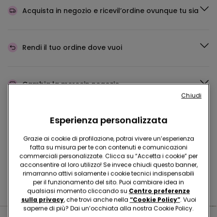
Acquista in negozio e ricevi
l’ordine ovunque tu sia
Rendi il tuo ordine
dove vuoi
Cambia la merce
in negozio
Chiudi
Esperienza personalizzata
Programma Fedeltà
TEZENIS TALENT
Grazie ai cookie di profilazione, potrai vivere un’esperienza
fatta su misura per te con contenuti e comunicazioni
commerciali personalizzate. Clicca su “Accetta i cookie” per
Hai domande sulle misure di sicurezza nei nostri store?
acconsentire al loro utilizzo! Se invece chiudi questo banner,
rimarranno attivi solamente i cookie tecnici indispensabili
Leggi le nostre FAQ
per il funzionamento del sito. Puoi cambiare idea in
qualsiasi momento cliccando su
Centro preferenze
sulla privacy
, che trovi anche nella
“Cookie Policy”
. Vuoi
saperne di più? Dai un’occhiata alla nostra Cookie Policy.