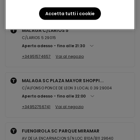
Negozi nelle vicinanze
Accetta tutti i cookie
MALAGA C/LARIOS 5
C/LARIOS 5 29015
Aperto adesso
fino alle
21:30
+34951574657
Vai al negozio
MALAGA SC PLAZA MAYOR SHOPPI...
C/ALFONSO PONCE DE LEON 3 LOCAL 0.39 29004
Aperto adesso
fino alle
22:00
+34952756741
Vai al negozio
FUENGIROLA SC PARQUE MIRAMAR
AV DE LA ENCARNACION S/N LOC B10A/B11 29640