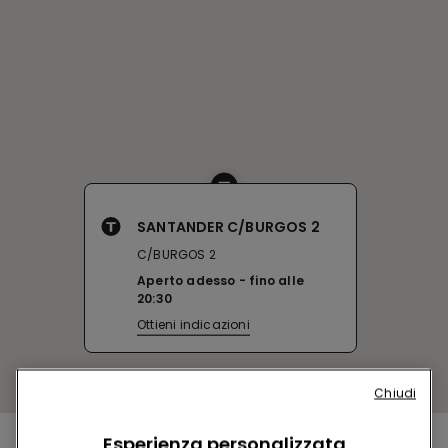
SANTANDER C/BURGOS 2
C/BURGOS 2
Aperto adesso
fino alle
20:30
Ottieni indicazioni
Chiudi
Esperienza personalizzata