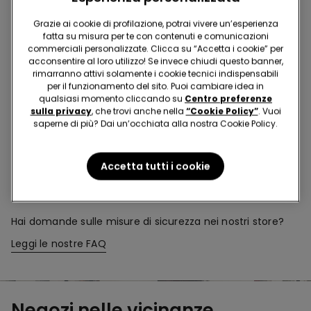
Acquista in negozio e ricevi
l’ordine ovunque tu sia
Grazie ai cookie di profilazione, potrai vivere un’esperienza
fatta su misura per te con contenuti e comunicazioni
commerciali personalizzate. Clicca su “Accetta i cookie” per
Rendi il tuo ordine
dove vuoi
acconsentire al loro utilizzo! Se invece chiudi questo banner,
rimarranno attivi solamente i cookie tecnici indispensabili
per il funzionamento del sito. Puoi cambiare idea in
qualsiasi momento cliccando su
Centro preferenze
Cambia la merce
in negozio
sulla privacy
, che trovi anche nella
“Cookie Policy”
. Vuoi
saperne di più? Dai un’occhiata alla nostra Cookie Policy.
Programma Fedeltà
TEZENIS TALENT
Accetta tutti i cookie
Hai domande sulle misure di sicurezza nei nostri store?
Leggi le nostre FAQ
Negozi nelle vicinanze