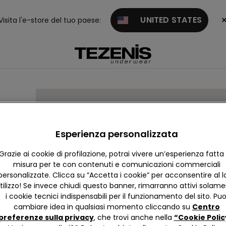
UNITED STATES
Visita l'e-store del tuo paese:
TRE
Esperienza personalizzata
Grazie ai cookie di profilazione, potrai vivere un’esperienza fatta
misura per te con contenuti e comunicazioni commerciali
8174
personalizzate. Clicca su “Accetta i cookie” per acconsentire al l
tilizzo! Se invece chiudi questo banner, rimarranno attivi solam
i cookie tecnici indispensabili per il funzionamento del sito. Puo
cambiare idea in qualsiasi momento cliccando su
Centro
preferenze sulla privacy
, che trovi anche nella
“Cookie Polic