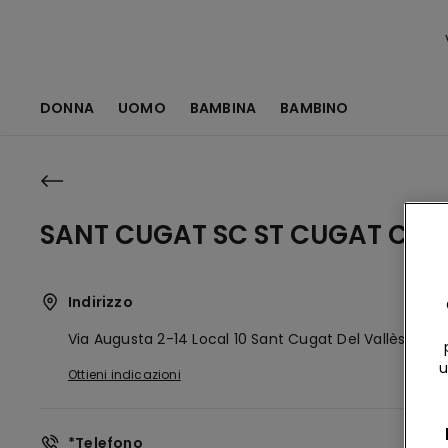
DONNA
UOMO
BAMBINA
BAMBINO
SANT CUGAT SC ST CUGAT CEN
Indirizzo
Via Augusta 2-14 Local 10
Sant Cugat Del Vallès,
ES
0
u
Ottieni indicazioni
*Telefono