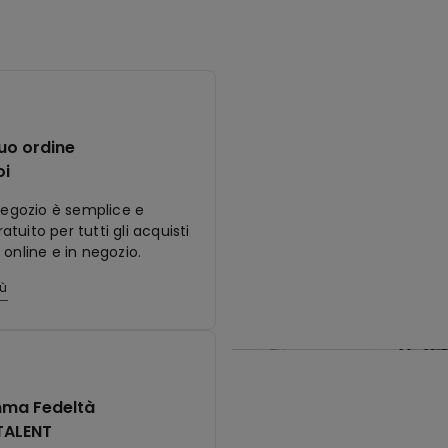
tuo ordine
oi
 negozio è semplice e
tuito per tutti gli acquisti
 online e in negozio.
iù
ma Fedeltà
TALENT