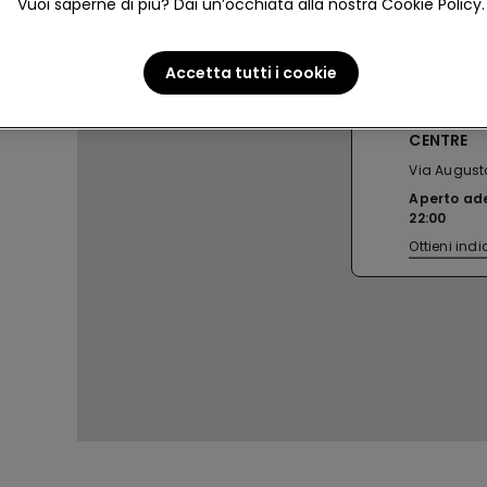
Vuoi saperne di più? Dai un’occhiata alla nostra Cookie Policy.
Accetta tutti i cookie
SANT CUG
CENTRE
Via Augusta
Aperto ad
22:00
Ottieni indi