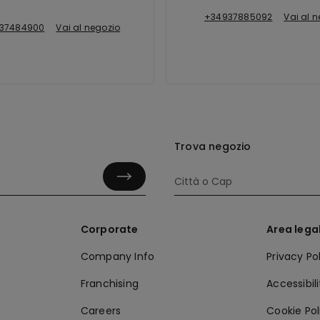
+34937885092
Vai al 
37484900
Vai al negozio
Trova negozio
Corporate
Area lega
Company Info
Privacy Po
Franchising
Accessibil
Careers
Cookie Pol