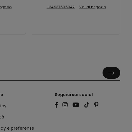
negozio
+34937505042
Vai al negozio
le
Seguici sui social
licy
ità
icy e preferenze