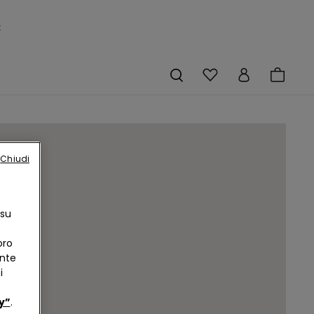
×
Chiudi
 su
oro
ente
i
y”
.