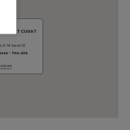
AT SC ST CUGAT
 2-14 local 10
esso
fino alle
cazioni