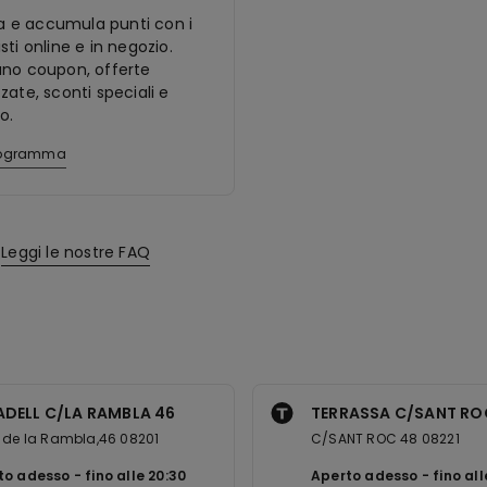
ora e accumula punti con i
sti online e in negozio.
ano coupon, offerte
zate, sconti speciali e
o.
programma
Leggi le nostre FAQ
ADELL C/LA RAMBLA 46
TERRASSA C/SANT RO
 de la Rambla,46 08201
C/SANT ROC 48 08221
to adesso
fino alle
20:30
Aperto adesso
fino al