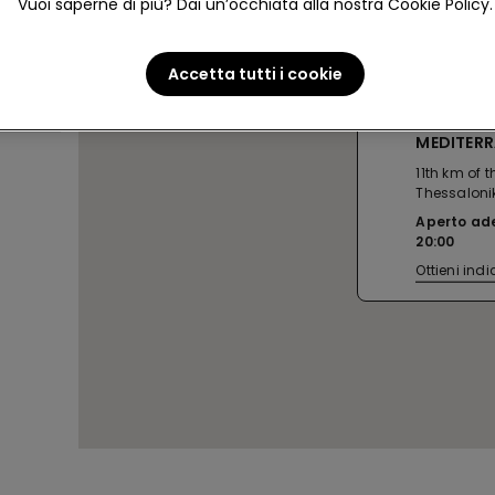
Vuoi saperne di più? Dai un’occhiata alla nostra Cookie Policy.
Accetta tutti i cookie
THESSALO
MEDITER
11th km of 
Thessaloni
Aperto ad
20:00
Ottieni indi