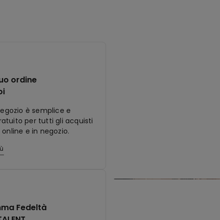
tuo ordine
oi
 negozio è semplice e
tuito per tutti gli acquisti
 online e in negozio.
iù
ma Fedeltà
TALENT