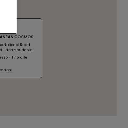
NIKI SC
RANEAN COSMOS
the National Road
ki - Nea Moudania
esso
fino alle
cazioni