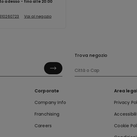
to adesso
fino alle
20:00
310260723
Vai al negozio
Trova negozio
Corporate
Area lega
Company Info
Privacy Po
Franchising
Accessibil
Careers
Cookie Pol