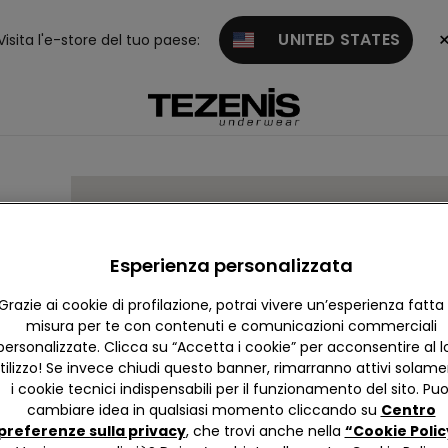
UNITED STATES
Visita l'e-store del tuo paese:
EAN
Esperienza personalizzata
Grazie ai cookie di profilazione, potrai vivere un’esperienza fatta
misura per te con contenuti e comunicazioni commerciali
personalizzate. Clicca su “Accetta i cookie” per acconsentire al l
tilizzo! Se invece chiudi questo banner, rimarranno attivi solam
udania
i cookie tecnici indispensabili per il funzionamento del sito. Puo
cambiare idea in qualsiasi momento cliccando su
Centro
preferenze sulla privacy
, che trovi anche nella
“Cookie Polic