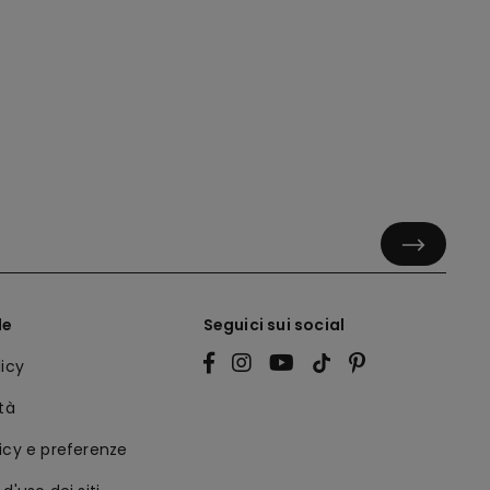
le
Seguici sui social
licy
ità
icy e preferenze