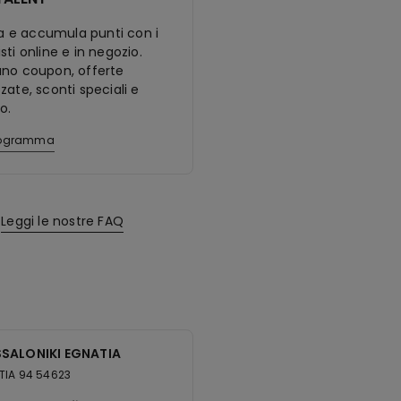
ora e accumula punti con i
sti online e in negozio.
ano coupon, offerte
zate, sconti speciali e
o.
programma
Leggi le nostre FAQ
SALONIKI EGNATIA
TIA 94 54623