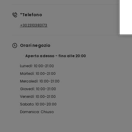
*Telefono
+302310383173
Orari negozio
Aperto adesso
fino alle
20:00
Lunedì: 10:00-21:00
Martedì: 10:00-21:00
Mercoledì: 10:00-21:00
Giovedì: 10:00-21:00
Venerdì: 10:00-21:00
Sabato: 10:00-20:00
Domenica: Chiuso