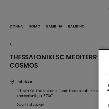
DONNA
UOMO
BAMBINA
BAMBINO
THESSALONIKI SC MEDITERRAN
COSMOS
Indirizzo
u
11th Km Of The National Road Thessaloniki - Nea Mo
Thessaloniki,
EL
57001
Ottieni indicazioni