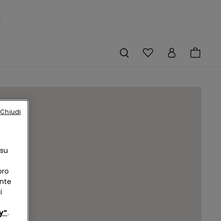
×
Chiudi
 su
oro
ente
i
y”
.