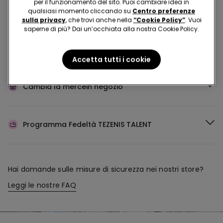
per il funzionamento del sito. Puoi cambiare idea in
Acquista in negozio e ricevi
l’ordine ovunque tu sia
qualsiasi momento cliccando su
Centro preferenze
sulla privacy
, che trovi anche nella
“Cookie Policy”
. Vuoi
saperne di più? Dai un’occhiata alla nostra Cookie Policy.
Rendi il tuo ordine
dove vuoi
Accetta tutti i cookie
Cambia la merce
in negozio
Programma Fedeltà
TEZENIS TALENT
Hai domande sulle misure di sicurezza nei nostri store?
Leggi le nostre FAQ