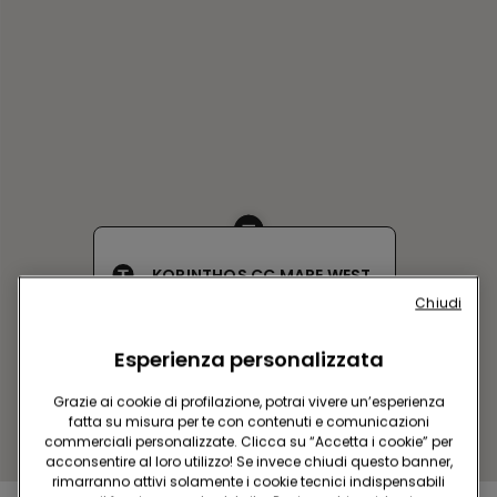
KORINTHOS CC MARE WEST
Chiudi
5th km Old National Road
Corinth-Patras
Aperto adesso
fino alle
21:00
Esperienza personalizzata
Ottieni indicazioni
Grazie ai cookie di profilazione, potrai vivere un’esperienza
fatta su misura per te con contenuti e comunicazioni
commerciali personalizzate. Clicca su “Accetta i cookie” per
acconsentire al loro utilizzo! Se invece chiudi questo banner,
rimarranno attivi solamente i cookie tecnici indispensabili